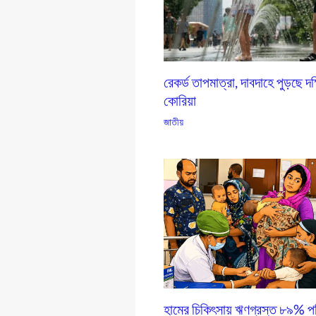
রেকর্ড তাপমাত্রা, দাবদাহে পুড়ছে দক
কোরিয়া
জাতীয়
হামের চিকিৎসায় ঋণগ্রস্ত ৮৯% পর