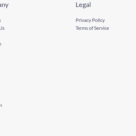
any
Legal
s
Privacy Policy
Us
Terms of Service
e
ws