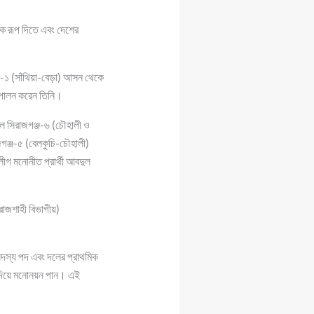
নিক রূপ দিতে এবং দেশের
-১ (সাঁথিয়া-বেড়া) আসন থেকে
ব পালন করেন তিনি।
ে সিরাজগঞ্জ-৬ (চৌহালী ও
াজগঞ্জ-৫ (বেলকুচি-চৌহালী)
গ মনোনীত প্রার্থী আবদুল
াজশাহী বিভাগীয়)
সদস্য পদ এবং দলের প্রাথমিক
 দিয়ে মনোনয়ন পান। এই