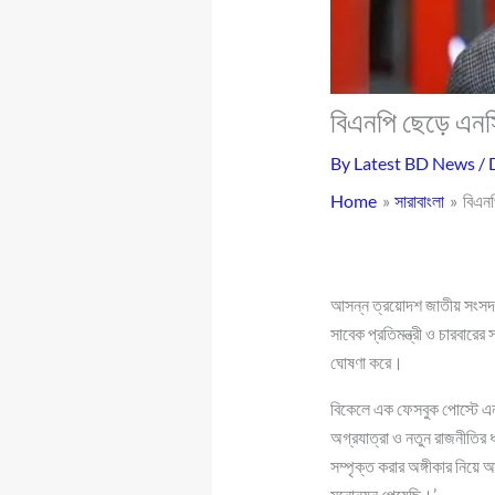
বিএনপি ছেড়ে এনসিপ
By
Latest BD News
/
Home
সারাবাংলা
বিএনপ
আসন্ন ত্রয়োদশ জাতীয় সংসদ ন
সাবেক প্রতিমন্ত্রী ও চারবারে
ঘোষণা করে।
বিকেলে এক ফেসবুক পোস্টে এনস
অগ্রযাত্রা ও নতুন রাজনীতির ধ
সম্পৃক্ত করার অঙ্গীকার নিয়ে 
মনোনয়ন পেয়েছি।’