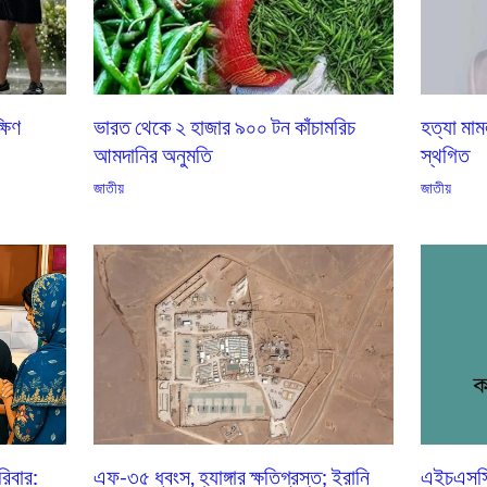
্ষিণ
ভারত থেকে ২ হাজার ৯০০ টন কাঁচামরিচ
হত্যা মাম
আমদানির অনুমতি
স্থগিত
জাতীয়
জাতীয়
িবার:
এফ-৩৫ ধ্বংস, হ্যাঙ্গার ক্ষতিগ্রস্ত; ইরানি
এইচএসসি ভ