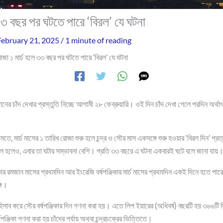
৩৩ বছর পর ঘটতে পারে ‘বিরল’ যে ঘটনা
February 21, 2025
/
1 minute of reading
োজা ১ মার্চ হলে ৩৩ বছর পর ঘটতে পারে ‘বিরল’ যে ঘটনা
ানের চাঁদ দেখার প্রস্তুতি নিচ্ছে আগামী ২৮ ফেব্রুয়ারি। ওই দিন চাঁদ দেখা গেলে পরদিন অর্থাৎ
ে, মার্চ মাসের ১ তারিখ রোজা শুরু হলে চন্দ্র ও সৌর মাস একসঙ্গে শুরু হওয়ার ‘বিরল দিন’ প্রত
রশীল হলেও, এবার তা ঘটার সম্ভাবনা বেশি। প্রতি ৩৩ বছরে এ ঘটনা একবারই ঘটে বলে জানা যায়
িকার রমজান মাসের প্রথমদিন আর ইংরেজি বর্ষপঞ্জিকার মার্চ মাসের প্রথমদিন একই দিনে হতে পারে।
গে।
ণনের হিসাব করে সৌর বর্ষপঞ্জিকার দিন গণনা করা হয়। এতে লিপ ইয়ারের (অধিবর্ষ) বছরটি হয় ৩৬৬
ষপঞ্জিকা গণনা করা হয় চাঁদের পর্যায় অথবা চন্দ্রচক্রের ভিত্তিতে।