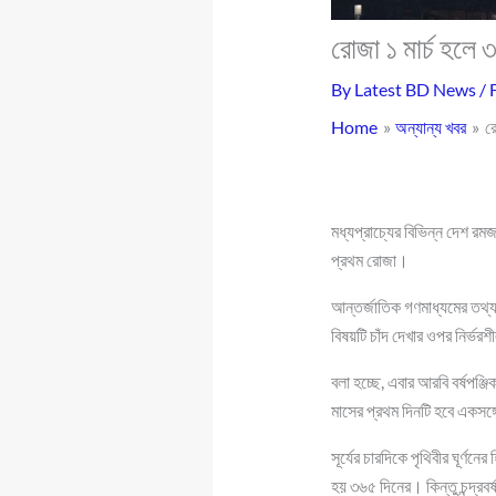
রোজা ১ মার্চ হলে 
By
Latest BD News
/
Home
অন্যান্য খবর
র
মধ্যপ্রাচ্যের বিভিন্ন দেশ রমজ
প্রথম রোজা।
আন্তর্জাতিক গণমাধ্যমের তথ্যমত
বিষয়টি চাঁদ দেখার ওপর নির্ভ
বলা হচ্ছে, এবার আরবি বর্ষপঞ্জ
মাসের প্রথম দিনটি হবে একসঙ্
সূর্যের চারদিকে পৃথিবীর ঘূর্
হয় ৩৬৫ দিনের। কিন্তু চন্দ্রবর্