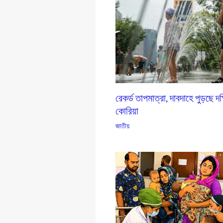
রেকর্ড তাপমাত্রা, দাবদাহে পুড়ছে দক
কোরিয়া
জাতীয়