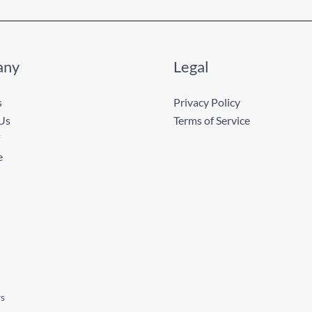
any
Legal
s
Privacy Policy
Us
Terms of Service
e
ws