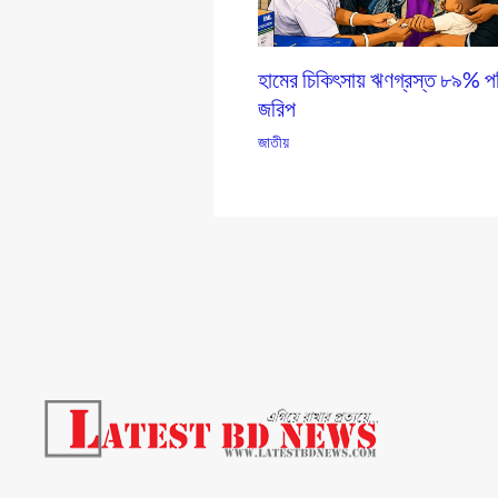
হামের চিকিৎসায় ঋণগ্রস্ত ৮৯% পর
জরিপ
জাতীয়