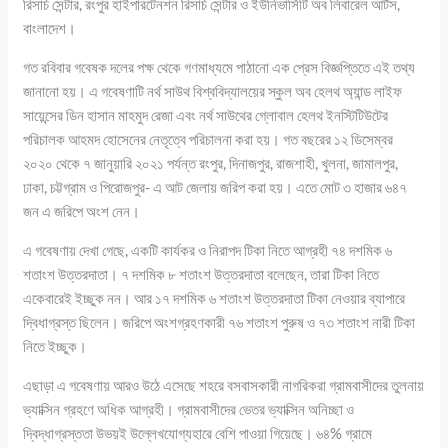
রিসার্চ সেন্টার, রংপুর হাইপারটেনশন রিসার্চ সেন্টার ও ইউনিভার্সিটি অব লিবারেল আর্টস,
বাংলাদেশ।
গত রবিবার গবেষক দলের পক্ষ থেকে গণমাধ্যমে পাঠানো এক প্রেস বিজ্ঞপ্তিতে এই তথ্য
জানানো হয়। এ গবেষণাটি নর্থ সাউথ বিশ্ববিদ্যালয়ের স্কুল অব হেলথ অ্যান্ড লাইফ
সায়েন্সের ডিন হাসান মাহমুদ রেজা এবং নর্থ সাউথের গ্লোবাল হেলথ ইনস্টিটিউটের
পরিচালক আহমদ হোসেনের নেতৃত্বে পরিচালনা করা হয়। গত বছরের ১২ ডিসেম্বর
২০২০ থেকে ৭ জানুয়ারি ২০২১ পর্যন্ত রংপুর, দিনাজপুর, রাজশাহী, খুলনা, জামালপুর,
ঢাকা, চট্টগ্রাম ও পিরোজপুর- এ আট জেলায় জরিপ করা হয়। এতে মোট ৩ হাজার ৬৪৭
জন এ জরিপে অংশ নেন।
এ গবেষণায় দেখা গেছে, একটি কার্যকর ও নিরাপদ টিকা নিতে আগ্রহী ৭৪ দশমিক ৬
শতাংশ উত্তরদাতা। ৭ দশমিক ৮ শতাংশ উত্তরদাতা বলেছেন, তারা টিকা নিতে
একেবারেই ইচ্ছুক নন। আর ১৭ দশমিক ৬ শতাংশ উত্তরদাতা টিকা নেওয়ার ব্যাপারে
দ্বিধাগ্রস্ত ছিলেন। জরিপে অংশগ্রহণকারী ৭৬ শতাংশ পুরুষ ও ৭৩ শতাংশ নারী টিকা
নিতে ইচ্ছুক।
এছাড়া এ গবেষণায় আরও উঠে এসেছে শহরে বসবাসকারী নাগরিকরা গ্রামবাসীদের তুলনায়
ভ্যাক্সিন গ্রহণে অধিক আগ্রহী। গ্রামবাসীদের ভেতর ভ্যাক্সিন অনিচ্ছা ও
দ্বিদ্ধাগ্রস্ততা উভয়ই উল্লেখযোগ্যহারে বেশি পাওয়া গিয়েছে। ৬৪% গ্রামে