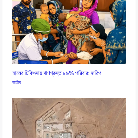
হামের চিকিৎসায় ঋণগ্রস্ত ৮৯% পরিবার: জরিপ
জাতীয়