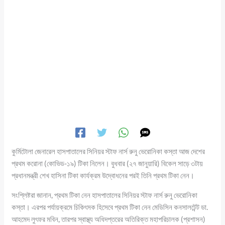
কুর্মিটোলা জেনারেল হাসপাতালের সিনিয়র স্টাফ নার্স রুনু ভেরোনিকা কস্তা আজ দেশের
প্রথম করোনা (কোভিড-১৯) টিকা নিলেন। বুধবার (২৭ জানুয়ারি) বিকেল সাড়ে ৩টায়
প্রধানমন্ত্রী শেখ হাসিনা টিকা কার্যক্রম উদ্বোধনের পরই তিনি প্রথম টিকা নেন।
সংশ্লিষ্টরা জানান, প্রথম টিকা নেন হাসপাতালের সিনিয়র স্টাফ নার্স রুনু ভেরোনিকা
কস্তা। এরপর পর্যায়ক্রমে চিকিৎসক হিসেবে প্রথম টিকা নেন মেডিসিন কনসালটেন্ট ডা.
আহমেদ লুৎফর মবিন, তারপর স্বাস্থ্য অধিদপ্তরের অতিরিক্ত মহাপরিচালক (প্রশাসন)