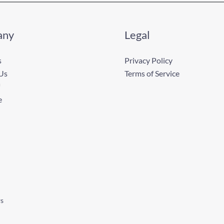
any
Legal
s
Privacy Policy
Us
Terms of Service
e
ws