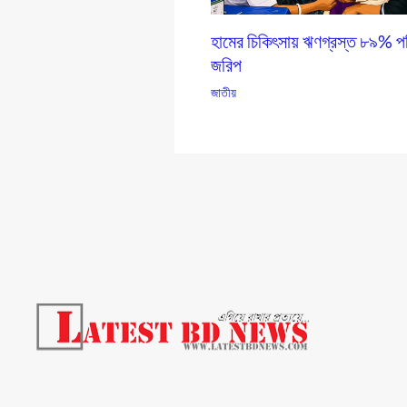
হামের চিকিৎসায় ঋণগ্রস্ত ৮৯% পর
জরিপ
জাতীয়