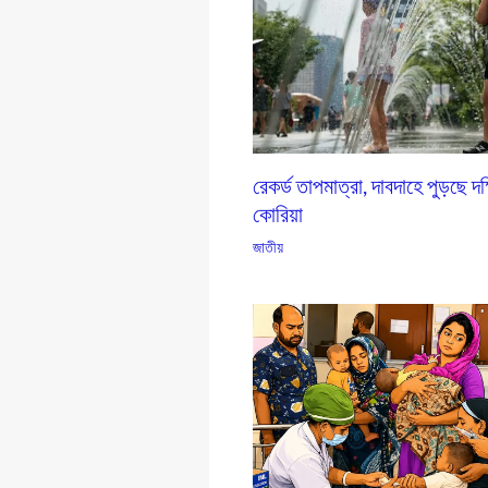
রেকর্ড তাপমাত্রা, দাবদাহে পুড়ছে দক
কোরিয়া
জাতীয়