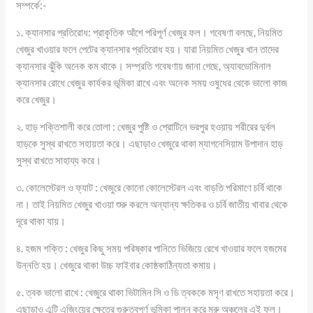
সম্পর্কে:-
১. ক্যানসার প্রতিরোধ: প্রাকৃতিক আঁশে পরিপূর্ণ খেজুর ফল। গবেষণা বলছে, নিয়মিত
খেজুর খাওয়ার ফলে পেটের ক্যানসার প্রতিরোধ হয়। যারা নিয়মিত খেজুর খান তাদের
ক্যানসার ঝুঁকি অনেক কম থাকে। সম্প্রতি গবেষণায় জানা গেছে, অ্যাবডোমিনাল
ক্যানসার রোধে খেজুর কার্যকর ভূমিকা রাখে এবং অনেক সময় ওষুধের থেকে ভালো কাজ
করে খেজুর।
২. হাড় শক্তিশালী করে তোলা : খেজুর পুষ্টি ও প্রোটিনে ভরপুর হওয়ায় শরীরের দুর্বল
হাড়কে সুস্থ রাখতে সহায়তা করে। এছাড়াও খেজুরে থাকা ম্যাগনেসিয়াম উপাদান হাড়
সুস্থ রাখতে সাহায্য করে।
৩. কোলেস্টেরল ও ফ্যাট : খেজুরে কোনো কোলেস্টেরল এবং বাড়তি পরিমাণে চর্বি থাকে
না। তাই নিয়মিত খেজুর খাওয়া শুরু করলে অন্যান্য ক্ষতিকর ও চর্বি জাতীয় খাবার থেকে
দূরে থাকা যায়।
৪. হজম শক্তি : খেজুর কিছু সময় পরিষ্কার পানিতে ভিজিয়ে রেখে খাওয়ার ফলে হজমের
উন্নতি হয়। খেজুরে থাকা উচ্চ ফাইবার কোষ্ঠকাঠিন্যতা কমায়।
৫. ত্বক ভালো রাখে : খেজুরে থাকা ভিটামিন সি ও ডি ত্বককে মসৃণ রাখতে সহায়তা করে।
এছাড়াও এন্টি এজিংয়ের ক্ষেত্রে গুরুত্বপূর্ণ ভূমিকা পালন করে মরু অঞ্চলের এই ফল।