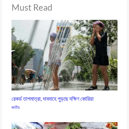
Must Read
রেকর্ড তাপমাত্রা, দাবদাহে পুড়ছে দক্ষিণ কোরিয়া
জাতীয়