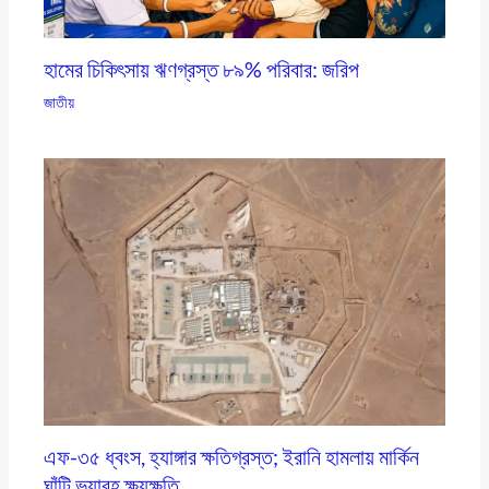
হামের চিকিৎসায় ঋণগ্রস্ত ৮৯% পরিবার: জরিপ
জাতীয়
এফ-৩৫ ধ্বংস, হ্যাঙ্গার ক্ষতিগ্রস্ত; ইরানি হামলায় মার্কিন
ঘাঁটি ভয়াবহ ক্ষয়ক্ষতি