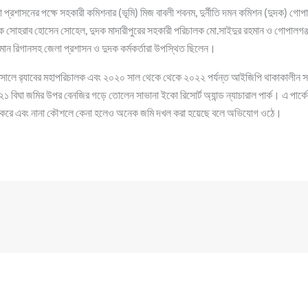
প্রশাসনের পক্ষে সহকারী কমিশনার (ভূমি) মিজ বাবলী শবনম, দুর্নীতি দমন কমিশন (দুদক) গো
ক সোহরাব হোসেন সোহেল, দুদক মাদারীপুরের সহকারী পরিচালক মো.সাইদুর রহমান ও গোপালগঞ্জ
হমান রিগানসহ জেলা প্রশাসন ও দুদক কর্মকর্তারা উপস্থিত ছিলেন।
সালে র‌্যাবের মহাপরিচালক এবং ২০২০ সাল থেকে থেকে ২০২২ পর্যন্ত আইজিপি থাকাকালীন 
 বিঘা জমির উপর বেনজির গড়ে তোলেন সাভানা ইকো রিসোর্ট অ্যান্ড ন্যাচারাল পার্ক। এ পার্কের 
র করে এবং নানা কৌশলে কেনা হলেও অনেক জমি দখল করা হয়েছে বলে অভিযোগ ওঠে।