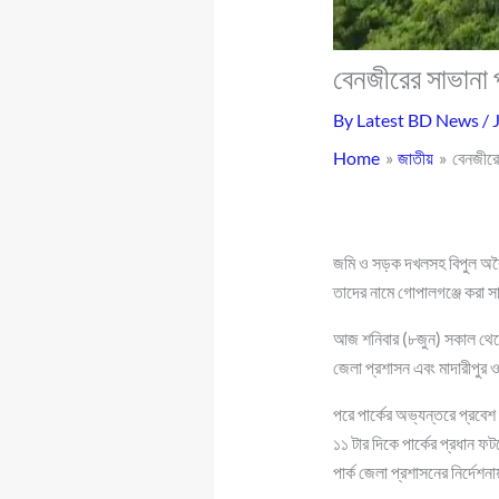
বেনজীরের সাভানা প
By
Latest BD News
/
Home
জাতীয়
বেনজীরের
জমি ও সড়ক দখলসহ বিপুল অবৈধ
তাদের নামে গোপালগঞ্জে করা সাভ
আজ শনিবার (৮জুন) সকাল থেকে গ
জেলা প্রশাসন এবং মাদারীপুর ও
পরে পার্কের অভ্যন্তরে প্রবেশ 
১১ টার দিকে পার্কের প্রধান ফ
পার্ক জেলা প্রশাসনের নির্দেশ