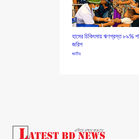
হামের চিকিৎসায় ঋণগ্রস্ত ৮৯% পর
জরিপ
জাতীয়