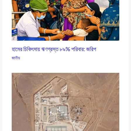
হামের চিকিৎসায় ঋণগ্রস্ত ৮৯% পরিবার: জরিপ
জাতীয়