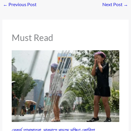
←
Previous Post
Next Post
→
Must Read
রেকর্ড তাপমাত্রা, দাবদাহে পুড়ছে দক্ষিণ কোরিয়া