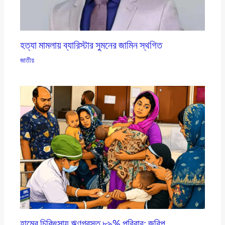
হত্যা মামলায় ব্যারিস্টার সুমনের জামিন স্থগিত
জাতীয়
হামের চিকিৎসায় ঋণগ্রস্ত ৮৯% পরিবার: জরিপ