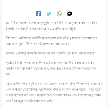
যারা নির্বাচনে অংশ নেবে তাদের প্রস্তুতি নেওয়া উচিত বলে মন্তব্য করেছেন স্বরাষ্ট্র
উপদেষ্টা লেফটেন্যান্ট জেনারেল (অব.) মো. জাহাঙ্গীর আলম চৌধুরী।
তিনি বলেন, অভিযোগের রাজনীতি না করে, মাঠে থাকা উচিত। সরকার ও প্রশাসন সব
দলের অংশগ্রহণ নিশ্চিত করতে নিরপেক্ষভাবে কাজ করবে।
রোববার (৬ জুলাই) রাজধানীর উত্তরা পূর্ব থানা পরিদর্শন শেষে তিনি এসব কথা বলেন।
স্বরাষ্ট্র উপদেষ্টা বলেন, মবের ঘটনায় জড়িতদের কোনোভাবেই ছাড় দেওয়া হবে না।
অপরাধী যতই শক্তিশালী হোক না কেন, তাকে খুঁজে বের করে আইনের আওতায় আনা
হবে।
মো. জাহাঙ্গীর আলম চৌধুরী বলেন, আগে এমন অনেক (মব) ঘটনা ঘটলেও খবর পেতাম না।
এখন সামাজিক যোগাযোগম্যাধ্যমে বিস্তৃত পরিসরে সব তথ্য পাওয়া যাচ্ছে। আগে মবের
সংখ্যা অনেকটা কমে এলেও সম্প্রতি কিছু এলাকায় আবারও এমন ঘটনা ঘটেছে। আমরা
এসব নিয়ে অত্যন্ত কঠোর অবস্থানে আছি।