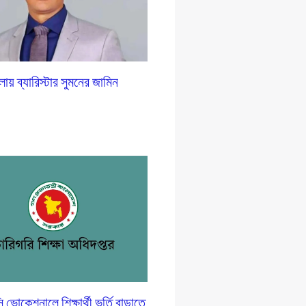
লায় ব্যারিস্টার সুমনের জামিন
োকেশনালে শিক্ষার্থী ভর্তি বাড়াতে