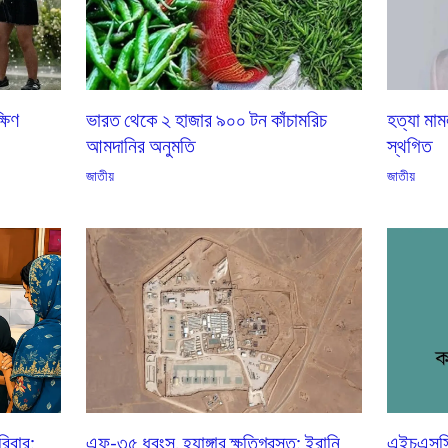
্ষিণ
ভারত থেকে ২ হাজার ৯০০ টন কাঁচামরিচ
হত্যা মাম
আমদানির অনুমতি
স্থগিত
জাতীয়
জাতীয়
িবার:
এফ-৩৫ ধ্বংস, হ্যাঙ্গার ক্ষতিগ্রস্ত; ইরানি
এইচএসসি ভ