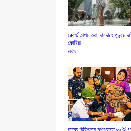
রেকর্ড তাপমাত্রা, দাবদাহে পুড়ছে দক
কোরিয়া
জাতীয়
হামের চিকিৎসায় ঋণগ্রস্ত ৮৯% পর