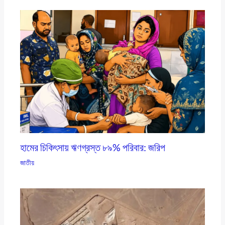
হামের চিকিৎসায় ঋণগ্রস্ত ৮৯% পরিবার: জরিপ
জাতীয়