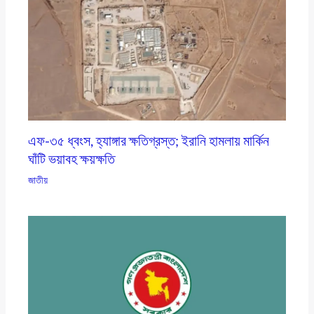
এফ-৩৫ ধ্বংস, হ্যাঙ্গার ক্ষতিগ্রস্ত; ইরানি হামলায় মার্কিন
ঘাঁটি ভয়াবহ ক্ষয়ক্ষতি
জাতীয়