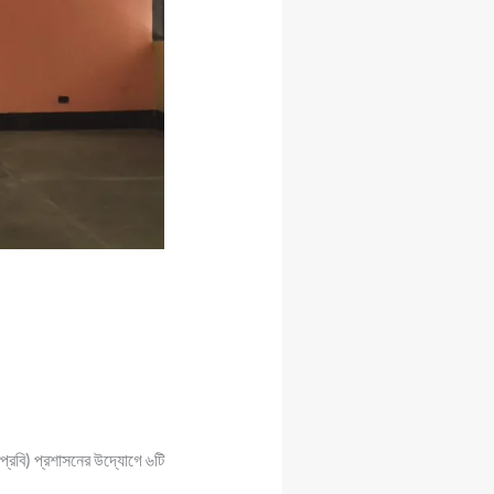
িপ্রবি) প্রশাসনের উদ্যােগে ৬টি