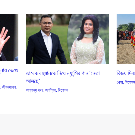
্নায় ভেঙে
তারেক রহমানকে নিয়ে ন্যান্সির গান ‘নেতা
বিজয় দিব
আসছে’
খেলা
,
বিনোদ
়
,
জীবনযাপন
,
অন্যান্য খবর
,
জনপ্রিয়
,
বিনোদন