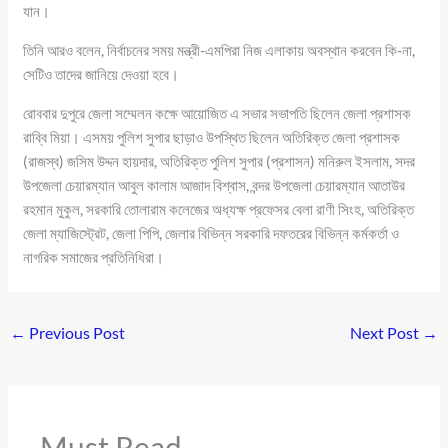
যান।
তিনি আরও বলেন, নির্বাচনের সময় মন্ত্রী-এমপিরা নিজ এলাকায় অবস্থান করবেন কি-না,
সেটিও তাদের জানিয়ে দেওয়া হবে।
রোববার দুপুরে জেলা সম্মেলন কক্ষে আয়োজিত এ সভার সভাপতি ছিলেন জেলা প্রশাসক
রাব্বি মিয়া। এসময় পুলিশ সুপার ছাড়াও উপস্থিত ছিলেন অতিরিক্ত জেলা প্রশাসক
(রাজস্ব) জসিম উদ্দন হায়দার, অতিরিক্ত পুলিশ সুপার (প্রশাসন) মনিরুল ইসলাম, সদর
উপজেলা চেয়ারম্যান আবুল কালাম আজাদ বিশ্বাস, বন্দর উপজেলা চেয়ারম্যান আতাউর
রহমান মুকুল, সরকারি তোলারাম কলেজের অধ্যক্ষ প্রফেসর বেলা রাণী সিংহ, অতিরিক্ত
জেলা ম্যাজিস্ট্রেট, জেলা পিপি, জেলার বিভিন্ন সরকারি দফতরের বিভিন্ন কর্মকর্তা ও
নাগরিক সমাজের প্রতিনিধিরা।
←
Previous Post
Next Post
→
Must Read