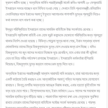
ক্রমশ জটিল হচ্ছে। অন্যদিকে মার্কিন পররাষ্ট্রমন্ত্রী মার্কো রুবিও আগামী ২৮ ফেব্রুয়ারি
ইসরায়েল সফরে যাচ্ছেন বলে নিশ্চিত হওয়া গেছে। সেখানে তিনি প্রধানমন্ত্রী বেনিয়ামিন
নেতানিয়াহুর সাথে ইরানের পরমাণু ইস্যুতে আলোচনার পাশাপাশি যুদ্ধের প্রস্তুতি নিয়েও
কথা বলবেন বলে ধারণা করা হচ্ছে।
উদ্ভূত পরিস্থিতিতে ইসরায়েল তাদের সামরিক বাহিনীকে উচ্চ সতর্কতায় রেখেছে।
ইসরায়েলি প্রতিরক্ষা বাহিনী এবং হোম ফ্রন্ট কমান্ডকে যেকোনো পরিস্থিতির জন্য প্রস্তুত
থাকার নির্দেশ দেওয়া হয়েছে। বিভিন্ন গোয়েন্দা সূত্রে জানা গেছে, ইরান সম্ভাব্য হামলা
মোকাবিলায় তাদের মিত্র হিজবুল্লাহকে যুদ্ধে যোগ দেওয়ার জন্য চাপ দিচ্ছে। যদিও
হিজবুল্লাহ গত জুন মাসের সংঘাতে নিজেকে দূরে রেখেছিল, তবে এবার তারা কী ভূমিকা
নেবে তা নিয়ে গভীর পর্যবেক্ষণ চালাচ্ছে ইসরায়েল। ইসরায়েলি কর্মকর্তারা হুঁশিয়ারি
দিয়েছেন, হিজবুল্লাহ যুদ্ধে জড়ালে তাদের চরম মূল্য দিতে হবে।
অন্যদিকে ইরানের পররাষ্ট্রমন্ত্রী আব্বাস আরাঘচি দাবি করেছেন, তারা আলোচনার জন্য
একটি কাঠামো তৈরি করছেন এবং আন্তর্জাতিক পরমাণু শক্তি সংস্থার সাথে যোগাযোগ
রাখছেন। কিন্তু দেশটির অভ্যন্তরে আতঙ্ক বিরাজ করছে, এবার হয়তো কূটনৈতিক পথ
বন্ধ হয়ে যেতে পারে। বিশ্লেষকদের মতে, ইরান বর্তমানে ১৯৮৮ সালের পর সবথেকে বড়
সামরিক হুমকির মুখে দাঁড়িয়ে আছে। পারমাণবিক স্থাপনা রক্ষা এবং নেতৃত্বকে সুরক্ষিত
রাখতে তেহরান তাদের নিরাপত্তা বাহিনীকে সর্বোচ্চ সতর্ক অবস্থায় রেখেছে। পারস্য