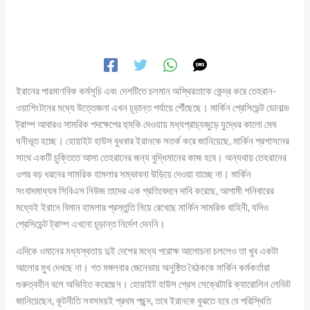
ইরানের পারমাণবিক কর্মসূচি এবং দেশটিতে চলমান অস্থিরতাকে কেন্দ্র করে তেহরান-
ওয়াশিংটনের মধ্যে উত্তেজনা এখন চূড়ান্ত পর্যায়ে পৌঁছেছে। মার্কিন প্রেসিডেন্ট ডোনাল্ড
ট্রাম্প আবারও সামরিক পদক্ষেপের হুমকি দেওয়ায় মধ্যপ্রাচ্যজুড়ে যুদ্ধের কালো মেঘ
ঘনীভূত হচ্ছে। হোয়াইট হাউস বুধবার ইরানকে সতর্ক করে জানিয়েছে, মার্কিন প্রশাসনের
সাথে একটি চুক্তিতে আসা তেহরানের জন্য বুদ্ধিমানের কাজ হবে। অন্যথায় তেহরানের
ওপর বড় ধরনের সামরিক হামলার সম্ভাবনা উড়িয়ে দেওয়া যাচ্ছে না। মার্কিন
সংবাদমাধ্যম সিবিএস নিউজ তাদের এক প্রতিবেদনে দাবি করেছে, আগামী শনিবারের
মধ্যেই ইরানে বিমান হামলার প্রস্তুতি নিয়ে রেখেছে মার্কিন সামরিক বাহিনী, যদিও
প্রেসিডেন্ট ট্রাম্প এখনো চূড়ান্ত নির্দেশ দেননি।
এদিকে ওমানের মধ্যস্থতায় দুই দেশের মধ্যে পরোক্ষ আলোচনা চললেও তা খুব একটা
আলোর মুখ দেখছে না। গত মঙ্গলবার জেনেভায় অনুষ্ঠিত বৈঠককে মার্কিন কর্মকর্তারা
গুরুত্বহীন বলে অভিহিত করেছেন। হোয়াইট হাউস প্রেস সেক্রেটারি ক্যারোলিন লেভিট
জানিয়েছেন, কূটনীতি সবসময়ই প্রথম পছন্দ, তবে ইরানকে বুঝতে হবে যে পরিস্থিতি