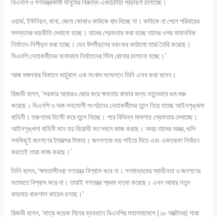
বিএনপি ও গণতন্ত্রকামী মানুষের বিরুদ্ধে একচেটিয়া প্রচারণা চালাচ্ছে।
ওয়ার্ড, ইউনিয়ন, থানা, জেলা কোথাও কাউকে বাদ দিচ্ছে না। কাউকে না পেলে পরিবারের
সদস্যদের ভয়ভীতি দেখানো হচ্ছে। যাদের গ্রেফতার করা হচ্ছে তাদের ওপর অমানবিক
নির্যাতন-নিপীড়ন করা হচ্ছে। যেন উৎপীড়নের ভয়ংকর কাঠামো তারা তৈরি করেছে।
বিএনপি নেতাকর্মীদের নানাভাবে নির্যাতনের স্টিম রোলার চালানো হচ্ছে।’
আজ মঙ্গলবার বিকালে ভার্চুয়াল এক সংবাদ সম্মেলনে তিনি এসব কথা বলেন।
রিজভী বলেন, ‘সরকার আবারও জোর করে ক্ষমতায় থাকার জন্য নতুনভাবে গুম শুরু
করেছে। বিএনপি ও অঙ্গ-সহযোগী সংগঠনের নেতাকর্মীদের তুলে নিয়ে যাচ্ছে আইনশৃঙ্খলা
বাহিনী। তরুণদের টার্গেট করে তুলে নিচ্ছে। পরে বিভিন্ন মামলায় গ্রেফতার দেখাচ্ছে।
আইনশৃঙ্খলা বাহিনী মনে হয় বিরোধী মত দমনে কাজ করছে। অথচ তাদের অস্ত্র, গুলি
সবকিছুই জনগণের ট্যাক্সের টাকায়। জনগণকে ভয় পাইয়ে দিতে এবং একতরফা নির্বাচন
করতেই তারা কাজ করছে।’
তিনি বলেন, ‘ক্ষমতাসীনরা গণতন্ত্র বিশ্বাস করে না। গণমাধ্যমের স্বাধীনতা ও জনগণের
মতামতে বিশ্বাস করে না। তারাই গণতন্ত্র প্রথম হত্যা করেছে। এখন আবার নতুন
কায়দায় বাকশাল কায়েম চলছে।’
রিজভী বলেন, ‘মাত্র কয়েক দিনের ব্যবধানে বিএনপির মহাসমাবেশে (২৮ অক্টোবর) সারা