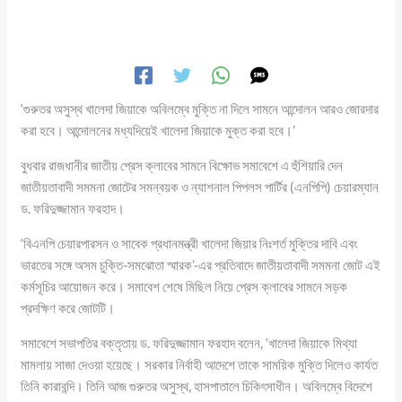
‘গুরুতর অসুস্থ খালেদা জিয়াকে অবিলম্বে মুক্তি না দিলে সামনে আন্দোলন আরও জোরদার
করা হবে। আন্দোলনের মধ্যদিয়েই খালেদা জিয়াকে মুক্ত করা হবে।’
বুধবার রাজধানীর জাতীয় প্রেস ক্লাবের সামনে বিক্ষোভ সমাবেশে এ হুঁশিয়ারি দেন
জাতীয়তাবাদী সমমনা জোটের সমন্বয়ক ও ন্যাশনাল পিপলস পার্টির (এনপিপি) চেয়ারম্যান
ড. ফরিদুজ্জামান ফরহাদ।
‘বিএনপি চেয়ারপারসন ও সাবেক প্রধানমন্ত্রী খালেদা জিয়ার নিঃশর্ত মুক্তির দাবি এবং
ভারতের সঙ্গে অসম চুক্তি-সমঝোতা স্মারক’-এর প্রতিবাদে জাতীয়তাবাদী সমমনা জোট এই
কর্মসূচির আয়োজন করে। সমাবেশ শেষে মিছিল নিয়ে প্রেস ক্লাবের সামনে সড়ক
প্রদক্ষিণ করে জোটটি।
সমাবেশে সভাপতির বক্তৃতায় ড. ফরিদুজ্জামান ফরহাদ বলেন, ‘খালেদা জিয়াকে মিথ্যা
মামলায় সাজা দেওয়া হয়েছে। সরকার নির্বাহী আদেশে তাকে সাময়িক মুক্তি দিলেও কার্যত
তিনি কারাবন্দি। তিনি আজ গুরুতর অসুস্থ, হাসপাতালে চিকিৎসাধীন। অবিলম্বে বিদেশে