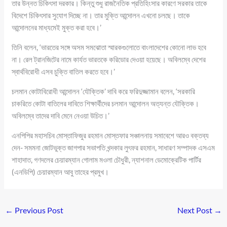
তার উন্নত চিকিৎসা দরকার। কিন্তু শুধু রাজনৈতিক প্রতিহিংসার কারণে সরকার তাকে
বিদেশে চিকিৎসার সুযোগ দিচ্ছে না। তার মুক্তি আন্দোলন এখনো চলছে। তাকে
আন্দোলনের মাধ্যমেই মুক্ত করা হবে।’
তিনি বলেন, ‘ভারতের সঙ্গে অসম সমঝোতা স্মারকগুলোতে বাংলাদেশের কোনো লাভ হবে
না। রেল ট্রানজিটের নামে কার্যত ভারতকে করিডোর দেওয়া হয়েছে। অবিলম্বে দেশের
স্বার্থবিরোধী এসব চুক্তি বাতিল করতে হবে।’
চলমান কোটাবিরোধী আন্দোলন ‘যৌক্তিক’ দাবি করে ফরিদুজ্জামান বলেন, ‘সরকারি
চাকরিতে কোটা বাতিলের দাবিতে শিক্ষার্থীদের চলমান আন্দোলন অত্যন্ত যৌক্তিক।
অবিলম্বে তাদের দাবি মেনে নেওয়া উচিত।’
এনপিপির মহাসচিব মোস্তাফিজুর রহমান মোস্তফার সঞ্চালনায় সমাবেশে আরও বক্তব্য
দেন- সমমনা জোটভুক্ত জাগপার সভাপতি খন্দকার লুৎফর রহমান, সাধারণ সম্পাদক এসএম
শাহাদাত, গণদলের চেয়ারম্যান গোলাম মওলা চৌধুরী, ন্যাশনাল ডেমোক্রেটিক পার্টির
(এনডিপি) চেয়ারম্যান আবু তাহের প্রমুখ।
←
Previous Post
Next Post
→