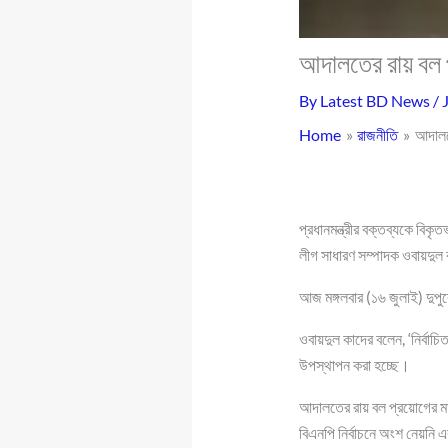
আদালতের রায় বল প
By
Latest BD News
/
Home
রাজনীতি
আদালতে
প্রধানমন্ত্রীর বক্তব্যকে বিক
লীগ সাধারণ সম্পাদক ওবায়দুল
আজ মঙ্গলবার (১৬ জুলাই) দুপু
ওবায়দুল কাদের বলেন, ‘নির্বাচ
উপস্থাপন করা হচ্ছে।
আদালতের রায় বল প্রয়োগের মা
বিএনপি নির্বাচনে অংশ নেয়নি