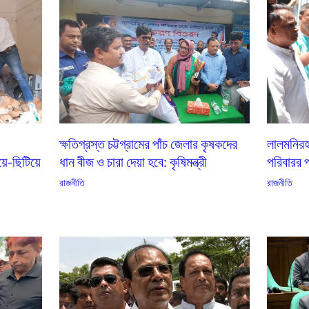
ক্ষতিগ্রস্ত চট্টগ্রামের পাঁচ জেলার কৃষকদের
লালমনিরহা
য়ে-ছিটিয়ে
ধান বীজ ও চারা দেয়া হবে: কৃষিমন্ত্রী
পরিবারর পা
রাজনীতি
রাজনীতি