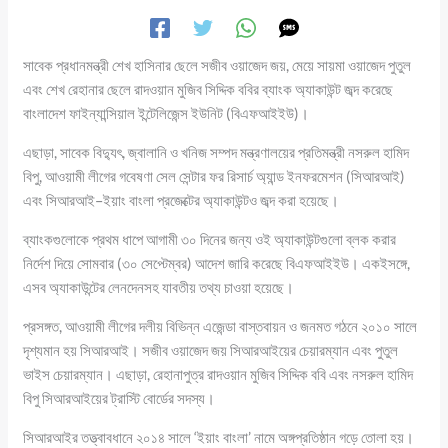
সাবেক প্রধানমন্ত্রী শেখ হাসিনার ছেলে সজীব ওয়াজেদ জয়, মেয়ে সায়মা ওয়াজেদ পুতুল
এবং শেখ রেহানার ছেলে রাদওয়ান মুজিব সিদ্দিক ববির ব্যাংক অ্যাকাউন্ট জব্দ করেছে
বাংলাদেশ ফাইন্যান্সিয়াল ইন্টেলিজেন্স ইউনিট (বিএফআইইউ)।
এছাড়া, সাবেক বিদ্যুৎ, জ্বালানি ও খনিজ সম্পদ মন্ত্রণালয়ের প্রতিমন্ত্রী নসরুল হামিদ
বিপু, আওয়ামী লীগের গবেষণা সেল সেন্টার ফর রিসার্চ অ্যান্ড ইনফরমেশন (সিআরআই)
এবং সিআরআই–ইয়াং বাংলা প্রজেক্টের অ্যাকাউন্টও জব্দ করা হয়েছে।
ব্যাংকগুলোকে প্রথম ধাপে আগামী ৩০ দিনের জন্য ওই অ্যাকাউন্টগুলো ব্লক করার
নির্দেশ দিয়ে সোমবার (৩০ সেপ্টেম্বর) আদেশ জারি করেছে বিএফআইইউ। একইসঙ্গে,
এসব অ্যাকাউন্টের লেনদেনসহ যাবতীয় তথ্য চাওয়া হয়েছে।
প্রসঙ্গত, আওয়ামী লীগের দলীয় বিভিন্ন এজেন্ডা বাস্তবায়ন ও জনমত গঠনে ২০১০ সালে
দৃশ্যমান হয় সিআরআই। সজীব ওয়াজেদ জয় সিআরআইয়ের চেয়ারম্যান এবং পুতুল
ভাইস চেয়ারম্যান। এছাড়া, রেহানাপুত্র রাদওয়ান মুজিব সিদ্দিক ববি এবং নসরুল হামিদ
বিপু সিআরআইয়ের ট্রাস্টি বোর্ডের সদস্য।
সিআরআইর তত্ত্বাবধানে ২০১৪ সালে ‘ইয়াং বাংলা’ নামে অঙ্গপ্রতিষ্ঠান গড়ে তোলা হয়।