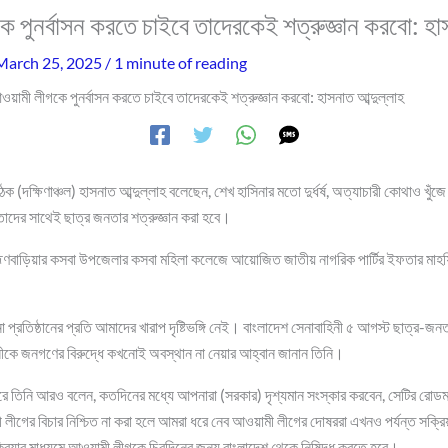
ে পুনর্বাসন করতে চাইবে তাদেরকেই শত্রুজ্ঞান করবো: হাস
March 25, 2025
/
1 minute of reading
ওয়ামী লীগকে পুনর্বাসন করতে চাইবে তাদেরকেই শত্রুজ্ঞান করবো: হাসনাত আব্দুল্লাহ
ংগঠক (দক্ষিণাঞ্চল) হাসনাত আব্দুল্লাহ বলেছেন, শেখ হাসিনার মতো দুর্ধর্ষ, অত্যাচারী কোথাও খু
 তাদের সাথেই ছাত্র জনতার শত্রুজ্ঞান করা হবে।
্রাহ্মণবাড়িয়ার কসবা উপজেলার কসবা মহিলা কলেজে আয়োজিত জাতীয় নাগরিক পার্টির ইফতার মা
 প্রতিষ্ঠানের প্রতি আমাদের খারাপ দৃষ্টিভঙ্গি নেই। বাংলাদেশ সেনাবাহিনী ৫ আগস্ট ছাত্র-জন
নীকে জনগণের বিরুদ্ধে কখনোই অবস্থান না নেয়ার আহ্বান জানান তিনি।
য করে তিনি আরও বলেন, কতদিনের মধ্যে আপনারা (সরকার) দৃশ্যমান সংস্কার করবেন, সেটির রোডম
 লীগের বিচার নিশ্চিত না করা হলে আমরা ধরে নেব আওয়ামী লীগের দোষররা এখনও পর্যন্ত সক্রিয়
্রিয়ার মাধ্যমে আওয়ামী লীগকে চিরদিনের জন্য বাংলাদেশ থেকে নিষিদ্ধ করতে হবে।