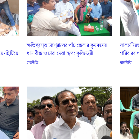
ক্ষতিগ্রস্ত চট্টগ্রামের পাঁচ জেলার কৃষকদের
লালমনিরহা
য়ে-ছিটিয়ে
ধান বীজ ও চারা দেয়া হবে: কৃষিমন্ত্রী
পরিবারর পা
রাজনীতি
রাজনীতি