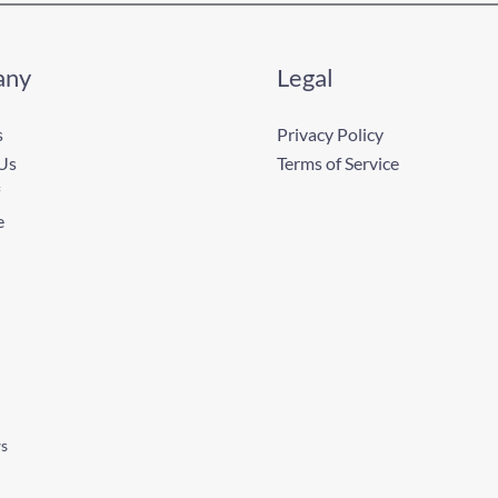
any
Legal
s
Privacy Policy
Us
Terms of Service
e
ws