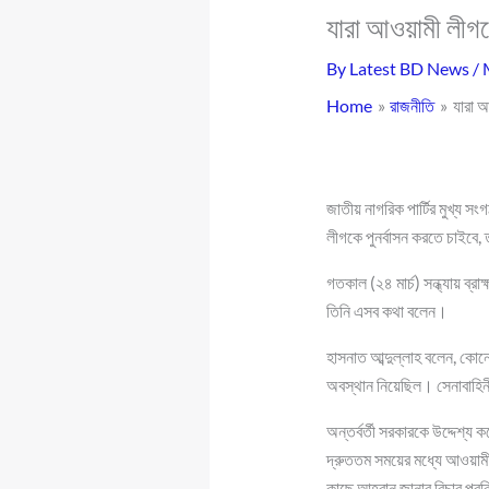
যারা আওয়ামী লীগক
By
Latest BD News
/
Home
রাজনীতি
যারা আ
জাতীয় নাগরিক পার্টির মুখ্য স
লীগকে পুনর্বাসন করতে চাইবে,
গতকাল (২৪ মার্চ) সন্ধ্যায় ব
তিনি এসব কথা বলেন।
হাসনাত আব্দুল্লাহ বলেন, কোনো
অবস্থান নিয়েছিল। সেনাবাহি
অন্তর্বর্তী সরকারকে উদ্দেশ্
দ্রুততম সময়ের মধ্যে আওয়ামী
কাছে আহ্বান জানাব বিচার প্রক