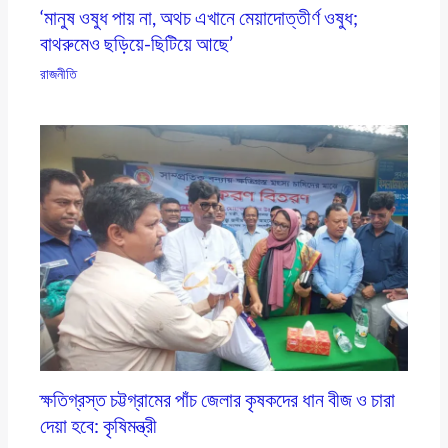
‘মানুষ ওষুধ পায় না, অথচ এখানে মেয়াদোত্তীর্ণ ওষুধ;
বাথরুমেও ছড়িয়ে-ছিটিয়ে আছে’
রাজনীতি
ক্ষতিগ্রস্ত চট্টগ্রামের পাঁচ জেলার কৃষকদের ধান বীজ ও চারা
দেয়া হবে: কৃষিমন্ত্রী