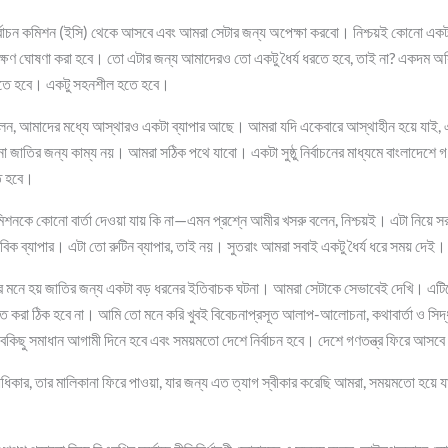
নির্বাচন কমিশন (ইসি) থেকে আসবে এবং আমরা সেটার জন্য অপেক্ষা করবো। নিশ্চয়ই কোনো একটা 
ক্ষণ ঘোষণা করা হবে। তো এটার জন্য আমাদেরও তো একটু ধৈর্য ধরতে হবে, তাই না? একদম অস্
ধরতে হবে। একটু সহনশীল হতে হবে।
লেন, আমাদের মধ্যে আস্থারও একটা ব্যাপার আছে। আমরা যদি একেবারে আস্থাহীন হয়ে যাই,
াতির জন্য কাম্য নয়। আমরা সঠিক পথে যাবো। একটা সুষ্ঠু নির্বাচনের মাধ্যমে বাংলাদেশে গণ
ে হবে।
মিশনকে কোনো বার্তা দেওয়া যায় কি না—এমন প্রশ্নে আমীর খসরু বলেন, নিশ্চয়ই। এটা নিয়ে সরক
বিক ব্যাপার। এটা তো রুটিন ব্যাপার, তাই নয়। সুতরাং আমরা সবাই একটু ধৈর্য ধরে সময় দেই।
ার মনে হয় জাতির জন্য একটা বড় ধরনের ইতিবাচক ঘটনা। আমরা সেটাকে সেভাবেই দেখি। এটি
িত করা ঠিক হবে না। আমি তো মনে করি খুবই বিবেচনাপ্রসূত আলাপ-আলোচনা, কথাবার্তা ও সিদ
বকিছু সমাধান আগামী দিনে হবে এবং সময়মতো দেশে নির্বাচন হবে। দেশে গণতন্ত্র ফিরে আসব
ধিকার, তার মালিকানা ফিরে পাওয়া, যার জন্য এত ত্যাগ স্বীকার করেছি আমরা, সময়মতো হয়ে 