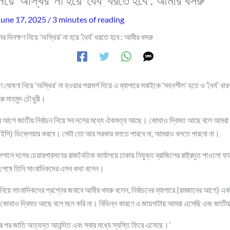
 নিয়ে ‘অস্থির’ না হয়ে ‘ধৈর্য’ ধরতে হবে : আমীর খসরু
June 17, 2025
/
3 minutes of reading
চনের দিনক্ষণ নিয়ে ‘অস্থির’ না হয়ে ‘ধৈর্য’ ধরতে হবে : আমীর খসরু
ষণ ঘোষণা নিয়ে ‘অস্থির’ না হওয়ার পরামর্শ দিয়ে এ ব্যাপারে সবাইকে ‘সহনশীল’ হতে ও ‘ধৈর্য’ 
রু মাহমুদ চৌধুরী।
নের আগে জাতীয় নির্বাচন নিয়ে সব দলের মধ্যে ঐকমত্য আছে। কোথাও দ্বিমত আছে বলে আমরা 
শন (ইসি) ডিক্লেয়ার করবে। সেটা তো আর সরকার বলতে পারবে না, আমরাও বলতে পারবো না।
লশানে দলের চেয়ারপারসনের রাজনৈতিক কার্যালয়ে ঢাকায় নিযুক্ত ব্রাজিলের রাষ্ট্রদূত পাওলো ফার্ন
 শেষে তিনি সাংবাদিকদের এসব কথা বলেন।
া নিয়ে সাংবাদিকদের প্রশ্নের জবাবে আমীর খসরু বলেন, নির্বাচনের ব্যাপারে (রমজানের আগে
 কোথাও দ্বিমত আছে বলে মনে করি না। বিভিন্ন কারণে এ জায়গাটায় আমরা এসেছি এবং জা
র পর জাতি অত্যন্ত আনন্দিত এবং সবার মধ্যে স্বস্তি ফিরে এসেছে।’