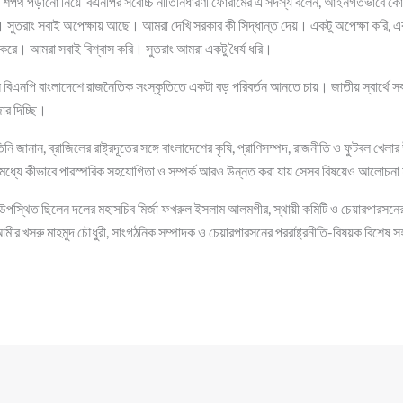
পথ পড়ানো নিয়ে বিএনপির সর্বোচ্চ নীতিনির্ধারণী ফোরামের এ সদস্য বলেন, আইনগতভাবে কোর্ট
তরাং সবাই অপেক্ষায় আছে। আমরা দেখি সরকার কী সিদ্ধান্ত দেয়। একটু অপেক্ষা করি, একটু
করে। আমরা সবাই বিশ্বাস করি। সুতরাং আমরা একটু ধৈর্য ধরি।
বিএনপি বাংলাদেশে রাজনৈতিক সংস্কৃতিতে একটা বড় পরিবর্তন আনতে চায়। জাতীয় স্বার্থে স
র দিচ্ছি।
ে তিনি জানান, ব্রাজিলের রাষ্ট্রদূতের সঙ্গে বাংলাদেশের কৃষি, প্রাণিসম্পদ, রাজনীতি ও ফুটবল খেলার
ধ্যে কীভাবে পারস্পরিক সহযোগিতা ও সম্পর্ক আরও উন্নত করা যায় সেসব বিষয়েও আলোচন
উপস্থিত ছিলেন দলের মহাসচিব মির্জা ফখরুল ইসলাম আলমগীর, স্থায়ী কমিটি ও চেয়ারপারসনের
ীর খসরু মাহমুদ চৌধুরী, সাংগঠনিক সম্পাদক ও চেয়ারপারসনের পররাষ্ট্রনীতি-বিষয়ক বিশেষ স