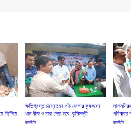
ক্ষতিগ্রস্ত চট্টগ্রামের পাঁচ জেলার কৃষকদের
লালমনিরহা
য়ে-ছিটিয়ে
ধান বীজ ও চারা দেয়া হবে: কৃষিমন্ত্রী
পরিবারর পা
রাজনীতি
রাজনীতি