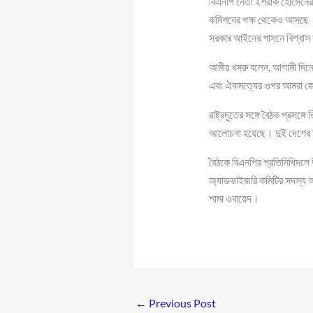
বিএনপি নেতা ইশরাক হোসেনের শ
কমিশনের পক্ষ থেকেও আসছে। সু
সরকার আইনের শাসনে বিশ্বাস 
আমীর খসরু বলেন, আগামী দিনে 
এবং ঐকমত্যের ওপর আমরা জো
রাষ্ট্রদূতের সঙ্গে বৈঠক প্রসঙ্গ
আলোচনা হয়েছে। দুই দেশের ম
বৈঠকে বিএনপির প্রতিনিধিদলে 
অ্যাডভাইজরি কমিটির সদস্য আম
শামা ওবায়েদ।
←
Previous Post