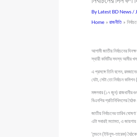
নির্বাচনের দিনক্ষণ
By
Latest BD News
/
Home
রাজনীতি
নির্বা
আগামী জাতীয় নির্বাচনের দিনক্
স্থায়ী কমিটির সদস্য আমীর খস
এ প্রসঙ্গে তিনি বলেন, রমজা
যেটা, সেটা তো নির্বাচন কমি
মঙ্গলবার (১৭ জুন) রাজধানীর গু
বিএনপির প্রতিনিধিদলের বৈঠক
জাতীয় নির্বাচনের তারিখ ঘোষণ
এটা সবারই মতামত, এ জায়গায়
‘লন্ডনে (ইউনূস-তারেক) বৈঠকে