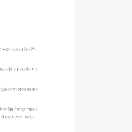
ধারণ করতে বলেছেন বিএনপির
মনে করি না। আর দিনক্ষণ
ান্দো ডায়াস ফেরেসের সঙ্গে
) একটা জাতীয় ঐকমত্য আছে।
তীয় ঐকমত্য পোষণ করছি।