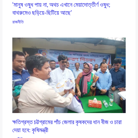
‘মানুষ ওষুধ পায় না, অথচ এখানে মেয়াদোত্তীর্ণ ওষুধ;
বাথরুমেও ছড়িয়ে-ছিটিয়ে আছে’
রাজনীতি
ক্ষতিগ্রস্ত চট্টগ্রামের পাঁচ জেলার কৃষকদের ধান বীজ ও চারা
দেয়া হবে: কৃষিমন্ত্রী