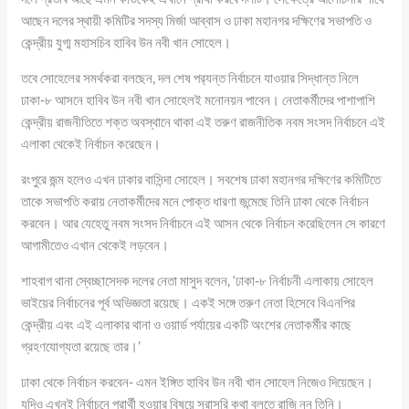
আছেন দলের স্থায়ী কমিটির সদস্য মির্জা আব্বাস ও ঢাকা মহানগর দক্ষিণের সভাপতি ও
কেন্দ্রীয় যুগ্ম মহাসচিব হাবিব উন নবী খান সোহেল।
তবে সোহেলের সমর্থকরা বলছেন, দল শেষ পর‌্যন্ত নির্বাচনে যাওয়ার সিদ্ধান্ত নিলে
ঢাকা-৮ আসনে হাবিব উন নবী খান সোহেলই মনোনয়ন পাবেন। নেতাকর্মীদের পাশাপাশি
কেন্দ্রীয় রাজনীতিতে শক্ত অবস্থানে থাকা এই তরুণ রাজনীতিক নবম সংসদ নির্বাচনে এই
এলাকা থেকেই নির্বাচন করেছেন।
রংপুরে জন্ম হলেও এখন ঢাকার বাসিন্দা সোহেল। সবশেষ ঢাকা মহানগর দক্ষিণের কমিটিতে
তাকে সভাপতি করায় নেতাকর্মীদের মনে পোক্ত ধারণা জন্মেছে তিনি ঢাকা থেকে নির্বাচন
করবেন। আর যেহেতু নবম সংসদ নির্বাচনে এই আসন থেকে নির্বাচন করেছিলেন সে কারণে
আগামীতেও এখান থেকেই লড়বেন।
শাহবাগ থানা স্বেচ্ছাসেদক দলের নেতা মাসুদ বলেন, ‘ঢাকা-৮ নির্বাচনী এলাকায় সোহেল
ভাইয়ের নির্বাচনের পূর্ব অভিজ্ঞতা রয়েছে। একই সঙ্গে তরুণ নেতা হিসেবে বিএনপির
কেন্দ্রীয় এবং এই এলাকার থানা ও ওয়ার্ড পর্যায়ের একটি অংশের নেতাকর্মীর কাছে
গ্রহণযোগ্যতা রয়েছে তার।’
ঢাকা থেকে নির্বাচন করবেন- এমন ইঙ্গিত হাবিব উন নবী খান সোহেল নিজেও দিয়েছেন।
যদিও এখনই নির্বাচনে প্রার্থী হওয়ার বিষয়ে সরাসরি কথা বলতে রাজি নন তিনি।