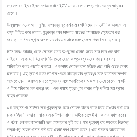
গ্রেফতার সাইদুর ইসলাম পঞ্চক্রোশি ইউনিয়নের চর পেচারপাড়া গ্রামের মৃত আবুলের
ছেলে।
উল্লাপাড়া মডেল থানা পুলিশের ভারপ্রাপ্ত কর্মকর্তা (ওসি) দেওয়ান কৌশিক আহমেদ এ
তথ্য নিশ্চিত করে জানান, পুত্রবধূর ধর্ষণ মামলায় সাইদুর ইসলামকে গ্রেফতার করা
হয়েছে। শনিবার দুপুরে আদালতের মাধ্যমে তাকে জেলহাজতে প্রেরণ করা হয়েছে।
তিনি আরও জানান, ছেলে সোহেল রানার অপছন্দের একটি মেয়ের সঙ্গে বিয়ে দেন বাবা
সাইদুর। এ কারণে বিয়ের পর দিন থেকে ছেলে ও পুত্রবধূর মধ্যে প্রায় সব সময়
পারিবারিক কলহ লেগেই থাকতো। এক সময় সোহেল রানা স্ত্রীকে রেখে বাড়ি ছেড়ে ঢাকায়
চলে যায়। এই সুযোগ কাজে লাগিয়ে শ্বশুর সাইদুর তার পুত্রবধূর সঙ্গে অনৈতিক সম্পর্ক
গড়ে তোলেন। হঠাৎ এক রাতে পুত্রবধূর সঙ্গে আপত্তিকর অবস্থায় দেখে ফেলেন শাশুড়ি।
এ নিয়ে পরিবারে বেশ ঝগড়া হয়। এক পর্যায়ে পুত্রবধূকে বাবার বাড়ি পাঠিয়ে দেয় শ্বশুর
বাড়ির লোকজন।
এর কিছুদিন পর সাইদুর তার পুত্রবধূকে ছেলে সোহেল রানার কাছে নিয়ে যাওয়ার কথা বলে
ঢাকার জিরানী বাজার এলাকার একটি ভাড়া বাসায় আটকে রেখে দীর্ঘ এক মাস ধর্ষণ করেন।
এ ঘটনা এলাকায় জানাজানি হলে চাঞ্চল্যকর সৃষ্টি হয়। পরে পুত্রবধূ তার শ্বশুরের বিরুদ্ধে
উল্লাপাড়া মডেল থানায় বাদী হয়ে একটি ধর্ষণ মামলা করেন। এই মামলার অভিযোগের
ভিত্তিতে শুক্রবার ভোর রাতে সাইদুর ইসলামকে তার বাড়ি থেকে গ্রেফতার করা হয়েছে।