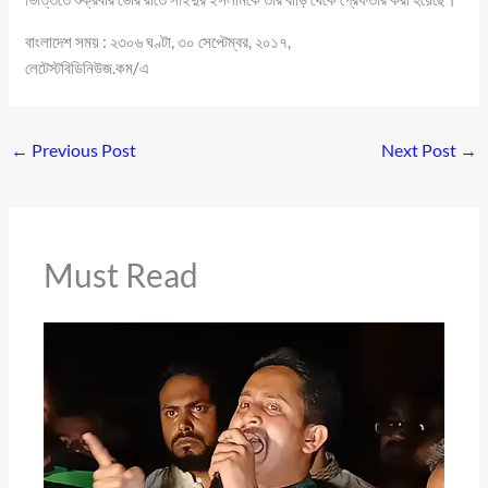
বাংলাদেশ সময় : ২৩০৬ ঘণ্টা, ৩০ সেপ্টেম্বর, ২০১৭,
লেটেস্টবিডিনিউজ.কম/এ
←
Previous Post
Next Post
→
Must Read