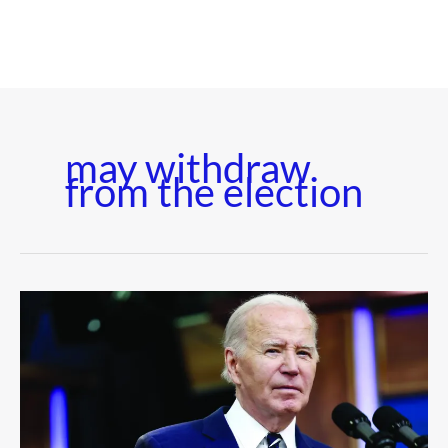
may withdraw
from the election
আবার
করোনায়
আক্রান্ত
বাইডেন,
নির্বাচন
থেকে
সরে