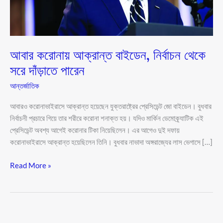
দাঁড়াতে
পারেন
আবার করোনায় আক্রান্ত বাইডেন, নির্বাচন থেকে
সরে দাঁড়াতে পারেন
আন্তর্জাতিক
আবারও করোনাভাইরাসে আক্রান্ত হয়েছেন যুক্তরাষ্ট্রের প্রেসিডেন্ট জো বাইডেন। বুধবার
নির্বাচনী প্রচারে গিয়ে তার শরীরে করোনা শনাক্ত হয়। যদিও মার্কিন ডেমোক্র্যাটিক এই
প্রেসিডেন্ট অবশ্য আগেই করোনার টিকা নিয়েছিলেন। এর আগেও দুই দফায়
করোনাভাইরাসে আক্রান্ত হয়েছিলেন তিনি। বুধবার নাভাদা অঙ্গরাজ্যের লাস ভেগাসে […]
Read More »