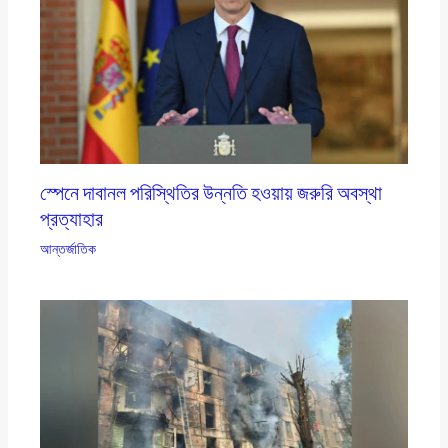
স্পেনে দাবানল পরিস্থিতির উন্নতি হওয়ায় জরুরি অবস্থা
প্রত্যাহার
আন্তর্জাতিক