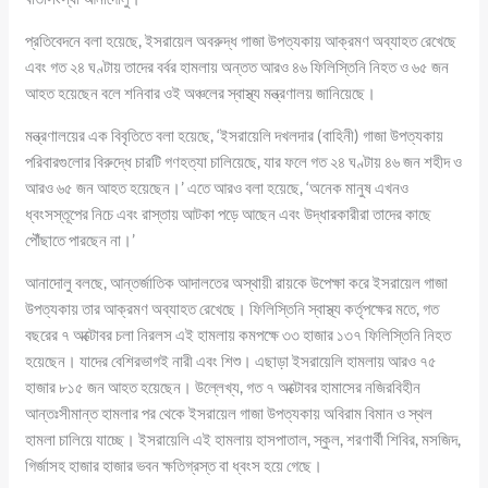
প্রতিবেদনে বলা হয়েছে, ইসরায়েল অবরুদ্ধ গাজা উপত্যকায় আক্রমণ অব্যাহত রেখেছে
এবং গত ২৪ ঘণ্টায় তাদের বর্বর হামলায় অন্তত আরও ৪৬ ফিলিস্তিনি নিহত ও ৬৫ জন
আহত হয়েছেন বলে শনিবার ওই অঞ্চলের স্বাস্থ্য মন্ত্রণালয় জানিয়েছে।
মন্ত্রণালয়ের এক বিবৃতিতে বলা হয়েছে, ‘ইসরায়েলি দখলদার (বাহিনী) গাজা উপত্যকায়
পরিবারগুলোর বিরুদ্ধে চারটি গণহত্যা চালিয়েছে, যার ফলে গত ২৪ ঘণ্টায় ৪৬ জন শহীদ ও
আরও ৬৫ জন আহত হয়েছেন।’ এতে আরও বলা হয়েছে, ‘অনেক মানুষ এখনও
ধ্বংসস্তূপের নিচে এবং রাস্তায় আটকা পড়ে আছেন এবং উদ্ধারকারীরা তাদের কাছে
পৌঁছাতে পারছেন না।’
আনাদোলু বলছে, আন্তর্জাতিক আদালতের অস্থায়ী রায়কে উপেক্ষা করে ইসরায়েল গাজা
উপত্যকায় তার আক্রমণ অব্যাহত রেখেছে। ফিলিস্তিনি স্বাস্থ্য কর্তৃপক্ষের মতে, গত
বছরের ৭ অক্টোবর চলা নিরলস এই হামলায় কমপক্ষে ৩৩ হাজার ১৩৭ ফিলিস্তিনি নিহত
হয়েছেন। যাদের বেশিরভাগই নারী এবং শিশু। এছাড়া ইসরায়েলি হামলায় আরও ৭৫
হাজার ৮১৫ জন আহত হয়েছেন। উল্লেখ্য, গত ৭ অক্টোবর হামাসের নজিরবিহীন
আন্তঃসীমান্ত হামলার পর থেকে ইসরায়েল গাজা উপত্যকায় অবিরাম বিমান ও স্থল
হামলা চালিয়ে যাচ্ছে। ইসরায়েলি এই হামলায় হাসপাতাল, স্কুল, শরণার্থী শিবির, মসজিদ,
গির্জাসহ হাজার হাজার ভবন ক্ষতিগ্রস্ত বা ধ্বংস হয়ে গেছে।