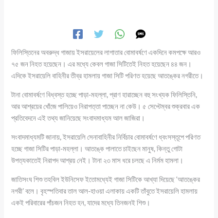
ফিলিস্তিনের অবরুদ্ধ গাজায় ইসরায়েলের লাগাতার বোমাবর্ষণে একদিনে কমপক্ষে আরও
৭৫ জন নিহত হয়েছেন। এর মধ্যে কেবল গাজা সিটিতেই নিহত হয়েছেন ৪৪ জন।
এদিকে ইসরায়েলি বাহিনীর তীব্র হামলায় গাজা সিটি পরিণত হয়েছে আতঙ্কের নগরীতে।
টানা বোমাবর্ষণে বিধ্বস্ত হচ্ছে পাড়া-মহল্লা, প্রাণ হারাচ্ছেন বহু সংখ্যক ফিলিস্তিনি,
আর আশ্রয়ের খোঁজে পালিয়েও নিরাপত্তা পাচ্ছেন না কেউ। ৫ সেপ্টেম্বর শুক্রবার এক
প্রতিবেদনে এই তথ্য জানিয়েছে সংবাদমাধ্যম আল জাজিরা।
সংবাদমাধ্যমটি জানায়, ইসরায়েলি সেনাবাহিনীর নির্বিচার বোমাবর্ষণে ধ্বংসস্তূপে পরিণত
হচ্ছে গাজা সিটির পাড়া-মহল্লা। আতঙ্কে পালাতে চাইছেন মানুষ, কিন্তু গোটা
উপত্যকাতেই নিরাপদ আশ্রয় নেই। টানা ২৩ মাস ধরে চলছে এ নির্মম হামলা।
জাতিসংঘ শিশু তহবিল ইউনিসেফ ইতোমধ্যেই গাজা সিটিকে আখ্যা দিয়েছে ‘আতঙ্কের
নগরী’ বলে। বৃহস্পতিবার তাল আল-হাওয়া এলাকায় একটি তাঁবুতে ইসরায়েলি হামলায়
একই পরিবারের পাঁচজন নিহত হন, যাদের মধ্যে তিনজনই শিশু।