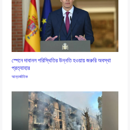
স্পেনে দাবানল পরিস্থিতির উন্নতি হওয়ায় জরুরি অবস্থা
প্রত্যাহার
আন্তর্জাতিক