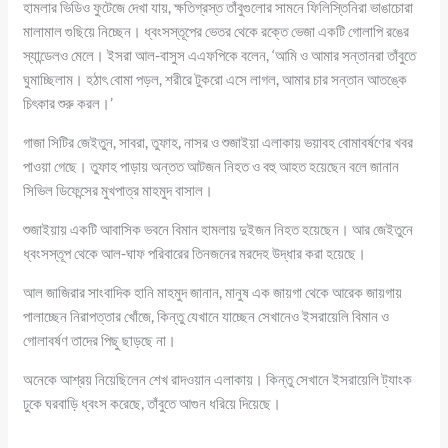
হামলার ভিডিও ফুটেজে দেখা যায়, ক্ষতিগ্রস্ত তাঁবুগুলোর সামনে ফিলিস্তিনিরা ভাঙাচোরা
মালামাল গুছিয়ে নিচ্ছেন। ধ্বংসস্তূপের ভেতর থেকে রক্তে ভেজা একটি গোলাপি রঙের
স্যান্ডেলও মেলে। ইসরা আল-বাসুস এএফপিকে বলেন, ‘আমি ও আমার সন্তানরা তাঁবুতে
ঘুমাচ্ছিলাম। হঠাৎ বোমা পড়ল, শরীরে টুকরো এসে লাগল, আমার চার সন্তান আতঙ্কে
চিৎকার শুরু করল।’
গাজা সিটির জেইতুন, সাবরা, তুফাহ, নাসর ও শুজাইয়া এলাকায় ভয়াবহ বোমাবর্ষণের খবর
পাওয়া গেছে। তুফাহ পাড়ায় অন্তত আটজন নিহত ও বহু আহত হয়েছেন বলে জানান
সিভিল ডিফেন্সের মুখপাত্র মাহমুদ বাসাল।
শুজাইয়ায় একটি আবাসিক ভবনে বিমান হামলায় দুইজন নিহত হয়েছেন। আর জেইতুনে
ধ্বংসস্তূপ থেকে আল-ঘাফ পরিবারের তিনজনের মরদেহ উদ্ধার করা হয়েছে।
আল জাজিরার সাংবাদিক হানি মাহমুদ জানান, মানুষ এক জায়গা থেকে আরেক জায়গায়
পালাচ্ছেন নিরাপত্তার খোঁজে, কিন্তু যেখানে যাচ্ছেন সেখানেও ইসরায়েলি বিমান ও
গোলাবর্ষণ তাদের পিছু ছাড়ছে না।
অনেকে আশ্রয় নিয়েছিলেন শেখ রাদওয়ান এলাকায়। কিন্তু সেখানে ইসরায়েলি ট্যাংক
ঢুকে ঘরবাড়ি ধ্বংস করেছে, তাঁবুতে আগুন ধরিয়ে দিয়েছে।