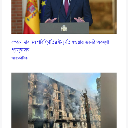
স্পেনে দাবানল পরিস্থিতির উন্নতি হওয়ায় জরুরি অবস্থা
প্রত্যাহার
আন্তর্জাতিক