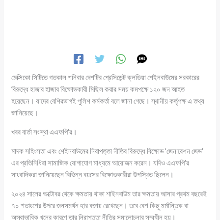
মেক্সিকো সিটিতে গতকাল শনিবার দেশটির প্রেসিডেন্ট ক্লডিয়া শেইনবাউমের সরকারের
বিরুদ্ধে হাজার হাজার বিক্ষোভকারী মিছিল করার সময় কমপক্ষে ১২০ জন আহত
হয়েছেন। যাদের বেশিরভাগই পুলিশ কর্মকর্তা বলে জানা গেছে। স্থানীয় কর্তৃপক্ষ এ তথ্য
জানিয়েছে।
খবর বার্তা সংস্থা এএফপি’র।
মাদক সহিংসতা এবং শেইনবাউমের নিরাপত্তা নীতির বিরুদ্ধে বিক্ষোভ ‘জেনারেশন জেড’
এর প্রতিনিধিরা সামাজিক যোগাযোগ মাধ্যমে আয়োজন করেন। যদিও এএফপি’র
সাংবাদিকরা জানিয়েছেন বিভিন্ন বয়সের বিক্ষোভকারীরা উপস্থিত ছিলেন।
২০২৪ সালের অক্টোবর থেকে ক্ষমতায় থাকা শাইনবাউম তার ক্ষমতায় আসার প্রথম বছরেই
৭০ শতাংশের উপরে জনসমর্থন হার বজায় রেখেছেন। তবে বেশ কিছু মর্মান্তিক বা
অস্বাভাবিক খুনের কারণে তার নিরাপত্তা নীতির সমালোচনার সম্মুখীন হয়।