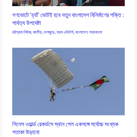
গণভোটে ‘হ্যাঁ’ ভোটই হবে নতুন বাংলাদেশ বিনির্মাণের শক্তি :
পার্বত্য উপদেষ্টা
চট্টগ্রাম নিউজ
,
জাতীয়
,
দেশজুড়ে
,
ফ্রম এডিটর্স
,
বাংলাদেশ
,
সারাবাংলা
গিনেস ওয়ার্ল্ড রেকর্ডসে স্থান পেল একসঙ্গে সর্বোচ্চ সংখ্যক
পতাকা উড়ানো