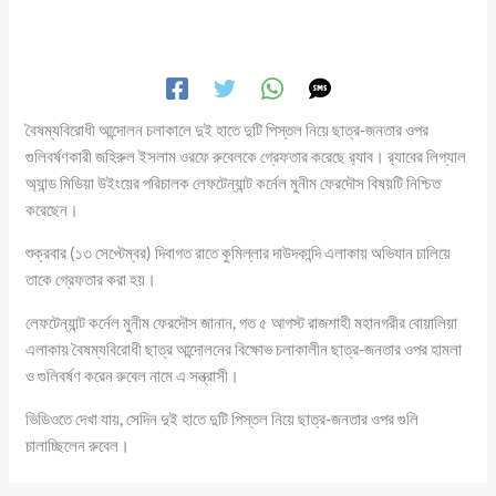
বৈষম্যবিরোধী আন্দোলন চলাকালে দুই হাতে দুটি পিস্তল নিয়ে ছাত্র-জনতার ওপর
গুলিবর্ষণকারী জহিরুল ইসলাম ওরফে রুবেলকে গ্রেফতার করেছে র‍্যাব। র‍্যাবের লিগ্যাল
অ্যান্ড মিডিয়া উইংয়ের পরিচালক লেফটেন্যান্ট কর্নেল মুনীম ফেরদৌস বিষয়টি নিশ্চিত
করেছেন।
শুক্রবার (১৩ সেপ্টেম্বর) দিবাগত রাতে কুমিল্লার দাউদকান্দি এলাকায় অভিযান চালিয়ে
তাকে গ্রেফতার করা হয়।
লেফটেন্যান্ট কর্নেল মুনীম ফেরদৌস জানান, গত ৫ আগস্ট রাজশাহী মহানগরীর বোয়ালিয়া
এলাকায় বৈষম্যবিরোধী ছাত্র আন্দোলনের বিক্ষোভ চলাকালীন ছাত্র-জনতার ওপর হামলা
ও গুলিবর্ষণ করেন রুবেল নামে এ সন্ত্রাসী।
ভিডিওতে দেখা যায়, সেদিন দুই হাতে দুটি পিস্তল নিয়ে ছাত্র-জনতার ওপর গুলি
চালাচ্ছিলেন রুবেল।