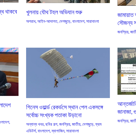
বন্ধ থাকবে
খুলনায় যৌথ টহল অভিযান শুরু
জামায়াত 
অপরাধ
,
আইন-আদালত
,
দেশজুড়ে
,
বাংলাদেশ
,
সারাবাংলা
সৌজন্য সা
জনপ্রিয়
,
জাতী
আন্তর্জা
ংলাদেশ
গিনেস ওয়ার্ল্ড রেকর্ডসে স্থান পেল একসঙ্গে
জানাজা, গ
সর্বোচ্চ সংখ্যক পতাকা উড়ানো
জনপ্রিয়
,
জাতী
ংলাদেশ
,
অন্যান্য খবর
,
ছবির গল্প
,
জনপ্রিয়
,
জাতীয়
,
দেশজুড়ে
,
ফ্রম
এডিটর্স
,
বাংলাদেশ
,
ম্যাগাজিন
,
সারাবাংলা