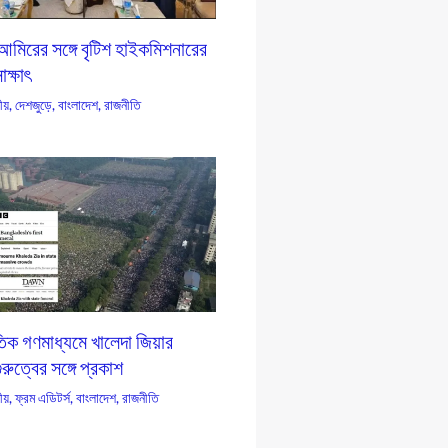
আমিরের সঙ্গে বৃটিশ হাইকমিশনারের
ক্ষাৎ
য়
,
দেশজুড়ে
,
বাংলাদেশ
,
রাজনীতি
তিক গণমাধ্যমে খালেদা জিয়ার
ুরুত্বের সঙ্গে প্রকাশ
য়
,
ফ্রম এডিটর্স
,
বাংলাদেশ
,
রাজনীতি