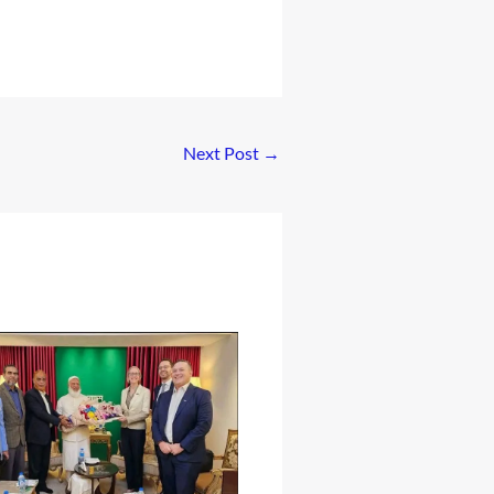
Next Post
→