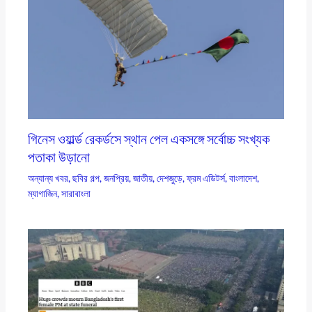
গিনেস ওয়ার্ল্ড রেকর্ডসে স্থান পেল একসঙ্গে সর্বোচ্চ সংখ্যক
পতাকা উড়ানো
অন্যান্য খবর
,
ছবির গল্প
,
জনপ্রিয়
,
জাতীয়
,
দেশজুড়ে
,
ফ্রম এডিটর্স
,
বাংলাদেশ
,
ম্যাগাজিন
,
সারাবাংলা