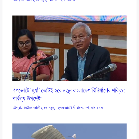
গণভোটে ‘হ্যাঁ’ ভোটই হবে নতুন বাংলাদেশ বিনির্মাণের শক্তি :
পার্বত্য উপদেষ্টা
চট্টগ্রাম নিউজ
,
জাতীয়
,
দেশজুড়ে
,
ফ্রম এডিটর্স
,
বাংলাদেশ
,
সারাবাংলা