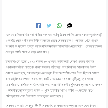
জেলহত্যা দিবসে তিন দফা দাবিতে পদযাত্রা কর্মসূচির ঘোষণা দিয়েছেন সাবেক প্রধানমন্ত্রী
ও জাতীয় নেতা শহীদ তাজউদ্দীন আহমদের ছেলে সোহেল তাজ। পদযাত্রা শেষে প্রধান
উপদেষ্টা ড. মুহাম্মদ ইউনূস বরাবর দাবি সম্বলিত স্মারকলিপি দেবেন তিনি। সোহেল তাজের
ফেসবুক পোস্ট থেকে এ তথ্য জানা যায়।
তার দাবিগুলো হচ্ছে, ১৯৭১ সালের ১০ এপ্রিল, স্বাধীনতার ঘোষণাপত্রের মাধ্যমে
গণপ্রজাতন্ত্রী বাংলাদেশের প্রথম সরকার গঠিত হয়, তাই দিনটিকে ’প্রজাতন্ত্র দিবস’
ঘোষণা করতে হবে, ৩রা নভেম্বর জেলহত্যা দিবসকে জাতীয় শোক দিবস হিসেবে ঘোষণা
করে রাষ্ট্রীয়ভাবে পালন করতে হবে, জাতীয় চার নেতাসহ মহান মুক্তিযুদ্ধের সকল
বেসামরিক ও সামরিক সংগঠক, পরিচালক, অমর শহিদ ও বীর মুক্তিযোদ্ধাদের নাম, অবদান
ও জীবনীসহ মুক্তিযুদ্ধের সঠিক ও পূর্ণাঙ্গ ইতিহাস যথাযথ মর্যাদা ও গুরুত্বের সাথে
পাঠ্যপুস্তকে এবং সিলেবাসে অন্তর্ভূক্ত করতে হবে।
সোহেল তাজ তার ফেসবুক স্ট্যাটাসে লেখেন, ৩ নভেম্বর কলঙ্কময় জেলহত্যা দিবস।