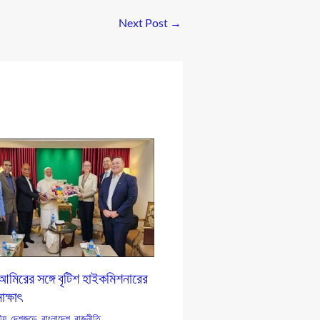
Next Post
→
আমিরের সঙ্গে বৃটিশ হাইকমিশনারের
ক্ষাৎ
য়
,
দেশজুড়ে
,
বাংলাদেশ
,
রাজনীতি