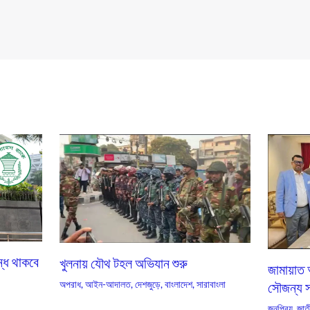
বন্ধ থাকবে
খুলনায় যৌথ টহল অভিযান শুরু
জামায়াত 
অপরাধ
,
আইন-আদালত
,
দেশজুড়ে
,
বাংলাদেশ
,
সারাবাংলা
সৌজন্য সা
জনপ্রিয়
,
জাতী