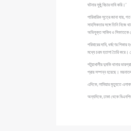
ঘটনার সুষ্ঠু বিচার দাবি করি।’
পারিবারিক সূত্রে জানা যায়, গ
সাহসিকতার সঙ্গে তিনি নিজে থা
অভিযুক্ত সাকিব ও সিফাতকে 
পরিবারের দাবি, ধর্ষণের শিকার
মধ্যে চরম হতাশা তৈরি করে। স
পটুয়াখালীর দুমকি থানার ভারপ
প্রায় সম্পন্ন হয়েছে। ময়নাতদ
এদিকে, লামিয়ার মৃত্যুতে এল
অন্যদিকে, ঢাকা থেকে বিএনপির