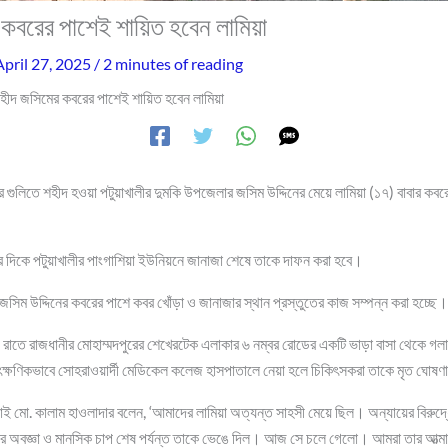
 কবরের পাশেই শায়িত হবেন লামিয়া
April 27, 2025
/
2 minutes of reading
শহীদ জসিমের কবরের পাশেই শায়িত হবেন লামিয়া
 গুলিতে শহীদ হওয়া পটুয়াখালীর দুমকি উপজেলার জসিম উদ্দিনের মেয়ে লামিয়া (১৭) বাবার কবরে
ার দিকে পটুয়াখালীর পাংগাশিয়া ইউনিয়নে জানাজা শেষে তাকে দাফন করা হবে।
সিম উদ্দিনের কবরের পাশে কবর খোঁড়া ও জানাজার স্থান প্রস্তুতের কাজ সম্পন্ন করা হচ্ছে।
রাতে রাজধানীর মোহাম্মদপুরের শেখেরটেক এলাকার ৬ নম্বর রোডের একটি ভাড়া বাসা থেকে গলায়
ৎক্ষণিকভাবে সোহরাওয়ার্দী মেডিকেল কলেজ হাসপাতালে নেয়া হলে চিকিৎসকরা তাকে মৃত ঘোষ
াই মো. কালাম হাওলাদার বলেন, ‘আমাদের লামিয়া অত্যন্ত সাহসী মেয়ে ছিল। অন্যায়ের বিরুদ
ের অবজ্ঞা ও মানসিক চাপ শেষ পর্যন্ত তাকে ভেঙে দিল। আজ সে চলে গেলো। আমরা তার আত্মার