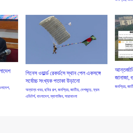
আন্তর্জা
ংলাদেশ
গিনেস ওয়ার্ল্ড রেকর্ডসে স্থান পেল একসঙ্গে
জানাজা, গ
সর্বোচ্চ সংখ্যক পতাকা উড়ানো
জনপ্রিয়
,
জাতী
ংলাদেশ
,
অন্যান্য খবর
,
ছবির গল্প
,
জনপ্রিয়
,
জাতীয়
,
দেশজুড়ে
,
ফ্রম
এডিটর্স
,
বাংলাদেশ
,
ম্যাগাজিন
,
সারাবাংলা