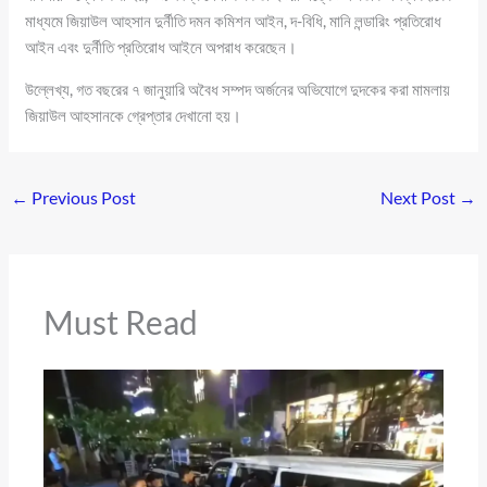
মাধ্যমে জিয়াউল আহসান দুর্নীতি দমন কমিশন আইন, দ-বিধি, মানি লন্ডারিং প্রতিরোধ
আইন এবং দুর্নীতি প্রতিরোধ আইনে অপরাধ করেছেন।
উল্লেখ্য, গত বছরের ৭ জানুয়ারি অবৈধ সম্পদ অর্জনের অভিযোগে দুদকের করা মামলায়
জিয়াউল আহসানকে গ্রেপ্তার দেখানো হয়।
←
Previous Post
Next Post
→
Must Read