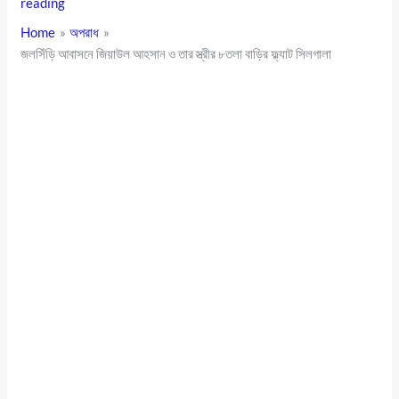
reading
Home
অপরাধ
জলসিঁড়ি আবাসনে জিয়াউল আহসান ও তার স্ত্রীর ৮তলা বাড়ির ফ্ল্যাট সিলগালা