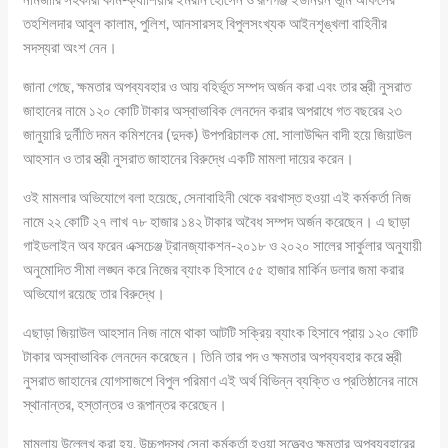
তহশিলদার আবুল কালাম, পুলিশ, আনসারসহ বিপুলসংখ্যক আইনশৃঙ্খলা বাহিনীর
সদস্যরা অংশ নেন।
জানা গেছে, ক্ষমতার অপব্যবহার ও আয় বহির্ভূত সম্পদ অর্জন করা এবং তার স্ত্রী নুসরাত
জাহানের নামে ১২০ কোটি টাকার অস্বাভাবিক লেনদেন করার অপরাধে গত বছরের ২৩
জানুয়ারি দুর্নীতি দমন কমিশনের (দুদক) উপপরিচালক মো. সালাউদ্দিন বাদী হয়ে জিয়াউল
আহসান ও তার স্ত্রী নুসরাত জাহানের বিরুদ্ধে একটি মামলা দায়ের করেন।
ওই মামলার অভিযোগে বলা হয়েছে, সেনাবাহিনী থেকে বরখাস্ত হওয়া এই কর্মকর্তা নিজ
নামে ২২ কোটি ২৭ লাখ ৭৮ হাজার ১৪২ টাকার অবৈধ সম্পদ অর্জন করেছেন। এ ছাড়া
গাইডলাইন অব ফরেন এক্সচেঞ্জ ট্রানজ্যাকশন-২০১৮ ও ২০২০ সালের সার্কুলার অনুযায়ী
অনুমোদিত সীমা লঙ্ঘন করে নিজের ব্যাংক হিসাবে ৫৫ হাজার মার্কিন ডলার জমা করার
অভিযোগ রয়েছে তার বিরুদ্ধে।
এছাড়া জিয়াউল আহসান নিজ নামে থাকা আটটি সক্রিয় ব্যাংক হিসাবে প্রায় ১২০ কোটি
টাকার অস্বাভাবিক লেনদেন করেছেন। তিনি তার পদ ও ক্ষমতার অপব্যবহার করে স্ত্রী
নুসরাত জাহানের যোগসাজশে বিপুল পরিমাণ এই অর্থ বিভিন্ন ব্যক্তি ও প্রতিষ্ঠানের নামে
স্থানান্তর, হস্তান্তর ও রূপান্তর করেছেন।
মামলায় উল্লেখ করা হয়, উচ্চপদস্থ সেনা কর্মকর্তা হওয়া সত্ত্বেও ক্ষমতার অপব্যবহারের