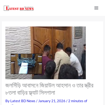
Skip
to
content
জলসিঁড়ি আবাসনে জিয়াউল আহসান ও তার স্ত্রীর
৮তলা বাড়ির ফ্ল্যাট সিলগালা
By
Latest BD News
/
January 21, 2026
/
2 minutes of