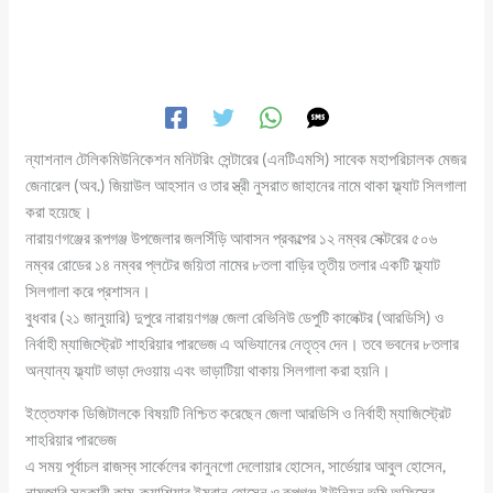
ন্যাশনাল টেলিকমিউনিকেশন মনিটরিং সেন্টারের (এনটিএমসি) সাবেক মহাপরিচালক মেজর
জেনারেল (অব.) জিয়াউল আহসান ও তার স্ত্রী নুসরাত জাহানের নামে থাকা ফ্ল্যাট সিলগালা
করা হয়েছে।
নারায়ণগঞ্জের রূপগঞ্জ উপজেলার জলসিঁড়ি আবাসন প্রকল্পের ১২ নম্বর সেক্টরের ৫০৬
নম্বর রোডের ১৪ নম্বর প্লটের জয়িতা নামের ৮তলা বাড়ির তৃতীয় তলার একটি ফ্ল্যাট
সিলগালা করে প্রশাসন।
বুধবার (২১ জানুয়ারি) দুপুরে নারায়ণগঞ্জ জেলা রেভিনিউ ডেপুটি কালেক্টর (আরডিসি) ও
নির্বাহী ম্যাজিস্ট্রেট শাহরিয়ার পারভেজ এ অভিযানের নেতৃত্ব দেন। তবে ভবনের ৮তলার
অন্যান্য ফ্ল্যাট ভাড়া দেওয়ায় এবং ভাড়াটিয়া থাকায় সিলগালা করা হয়নি।
ইত্তেফাক ডিজিটালকে বিষয়টি নিশ্চিত করেছেন জেলা আরডিসি ও নির্বাহী ম্যাজিস্ট্রেট
শাহরিয়ার পারভেজ
এ সময় পূর্বাচল রাজস্ব সার্কেলের কানুনগো দেলোয়ার হোসেন, সার্ভেয়ার আবুল হোসেন,
নামজারি সহকারী কাম-ক্যাশিয়ার ইমরান হোসেন ও রূপগঞ্জ ইউনিয়ন ভূমি অফিসের