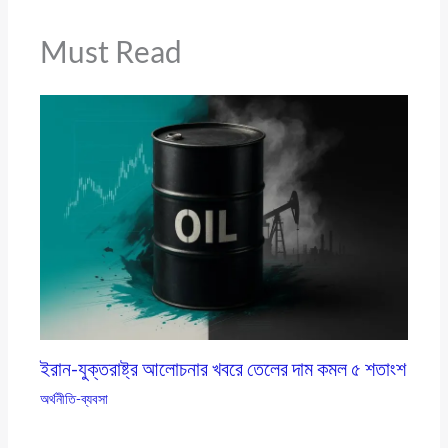
Must Read
ইরান-যুক্তরাষ্ট্র আলোচনার খবরে তেলের দাম কমল ৫ শতাংশ
অর্থনীতি-ব্যবসা