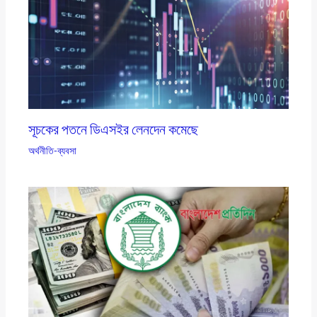
সূচকের পতনে ডিএসইর লেনদেন কমেছে
অর্থনীতি-ব্যবসা