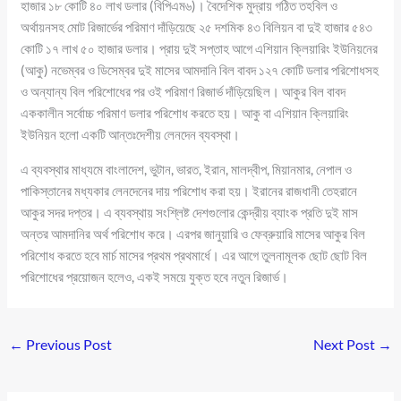
হাজার ১৮ কোটি ৪০ লাখ ডলার (বিপিএম৬)। বৈদেশিক মুদ্রায় গঠিত তহবিল ও
অর্থায়নসহ মোট রিজার্ভের পরিমাণ দাঁড়িয়েছে ২৫ দশমিক ৪৩ বিলিয়ন বা দুই হাজার ৫৪৩
কোটি ১৭ লাখ ৫০ হাজার ডলার। প্রায় দুই সপ্তাহ আগে এশিয়ান ক্লিয়ারিং ইউনিয়নের
(আকু) নভেম্বর ও ডিসেম্বর দুই মাসের আমদানি বিল বাবদ ১২৭ কোটি ডলার পরিশোধসহ
ও অন্যান্য বিল পরিশোধের পর ওই পরিমাণ রিজার্ভ দাঁড়িয়েছিল। আকুর বিল বাবদ
এককালীন সর্বোচ্চ পরিমাণ ডলার পরিশোধ করতে হয়। আকু বা এশিয়ান ক্লিয়ারিং
ইউনিয়ন হলো একটি আন্তঃদেশীয় লেনদেন ব্যবস্থা।
এ ব্যবস্থার মাধ্যমে বাংলাদেশ, ভুটান, ভারত, ইরান, মালদ্বীপ, মিয়ানমার, নেপাল ও
পাকিস্তানের মধ্যকার লেনদেনের দায় পরিশোধ করা হয়। ইরানের রাজধানী তেহরানে
আকুর সদর দপ্তর। এ ব্যবস্থায় সংশ্লিষ্ট দেশগুলোর কেন্দ্রীয় ব্যাংক প্রতি দুই মাস
অন্তর আমদানির অর্থ পরিশোধ করে। এরপর জানুয়ারি ও ফেব্রুয়ারি মাসের আকুর বিল
পরিশোধ করতে হবে মার্চ মাসের প্রথম প্রথমার্ধে। এর আগে তুলনামূলক ছোট ছোট বিল
পরিশোধের প্রয়োজন হলেও, একই সময়ে যুক্ত হবে নতুন রিজার্ভ।
←
Previous Post
Next Post
→