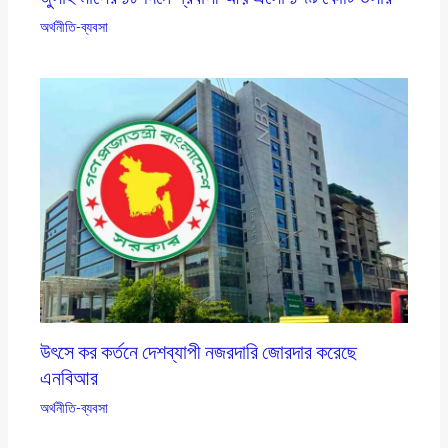
অর্থনীতি-ব্যবসা
উৎসে কর কর্তনে দেশব্যাপী নজরদারি জোরদার করেছে
এনবিআর
অর্থনীতি-ব্যবসা