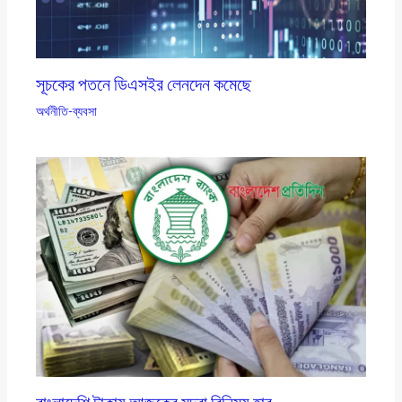
সূচকের পতনে ডিএসইর লেনদেন কমেছে
অর্থনীতি-ব্যবসা