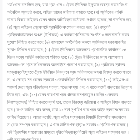
শর্ত থেকে বাদ দিতে হবে; যারা শ্রম খাত ও ট্রেড ইউনিয়ন ইস্যুতে বৈষম্য করবে কিংবা
অনৈতিক শ্রমচর্চা করবে, আইনে তাদের জরিমানা বাড়াতে হবে; (ঘ) শ্রমিকের ধর্মঘট
ডাকার বিষয়ে আইনের যেসব ধারায় অতিরিক্ত কঠোরতা দেখানো হয়েছে, তা বাদ দিতে হবে;
(৪) শ্রম আইনের প্রেক্ষাপটে শ্রমনীতি সংশোধন করতে হবে; (৫) রপ্তানি
প্রক্রিয়াজাতকরণ অঞ্চল (ইপিজেড)-এ কর্মরত শ্রমিকদের সংগঠন ও দরকষাকষি করার
সুযোগ নিশ্চিত করতে হবে; (৬) বাংলাদেশ অর্থনৈতিক অঞ্চলে শ্রমিকদের দরকষাকষির
সুযোগ নিশ্চিত করতে হবে; (৭) ট্রেড ইউনিয়নের আবেদনের প্রশাসনিক কার্যাদেশ ৫৫
দিনের মধ্যে আইনি কার্যাদেশে পরিণত হবে; (৮) ট্রেড ইউনিয়নের জন্য অপেক্ষমান
আবেদনগুলো শ্রম অধিফতরের অনলাইনে প্রকাশ করতে হবে; (৯) শ্রমিকের স্বাক্ষর-
সংক্রান্ত ইস্যুতে ট্রেড ইউনিয়ন নিবন্ধনে শ্রম অধিদফতর অযথা বিলম্ব করতে পারবে
না; এ ক্ষেত্রে সব ধরনের স্বচ্ছতা ও জবাবদিহিতা নিশ্চিত করতে হবে; (১০) আইএলওর
পরামর্শ মেনে শ্রম পরিদর্শকের সংখ্যা, পদের সংখ্যা এবং এ খাতে বাজেট বাড়ানোর উদ্যোগ
নিতে হবে; এবং (১১) যেসব কারখানা শ্রম খাতের কমপ্লায়েন্স (অগ্নি ও ভবনের
নিরাপত্তাসহ) নিশ্চিত করতে ব্যর্থ হবে, তাদের বিরুদ্ধে জরিমানা ও শাস্তির বিধান বাড়াতে
হবে। তপন কান্তি ঘোষ বলেন, তারা ১১ দফা সুপারিশ করে শ্রম আইন দ্রুত সংস্কারের
তাগিদ দিয়েছেন। আমরা বলেছি, শ্রম আইন সংস্কারের বিষয়টি ত্রিপক্ষীয় সমঝোতার
মাধ্যমে সম্পন্ন করতে হবে। এখানে মালিকপক্ষ ছাড়াও সরকার ও শ্রমিকপক্ষ রয়েছে।
এই ত্রিপক্ষীয় সমঝোতার মাধ্যমে গৃহীত সিদ্ধান্ত নিয়েই শ্রম আইনের সংস্কার হবে।
এটি সময়সাপেক্ষ বিষয়।