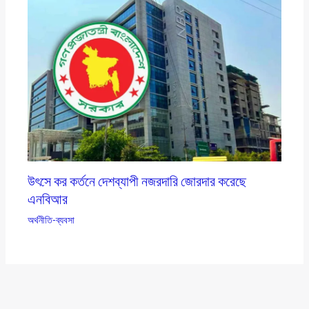
উৎসে কর কর্তনে দেশব্যাপী নজরদারি জোরদার করেছে
এনবিআর
অর্থনীতি-ব্যবসা