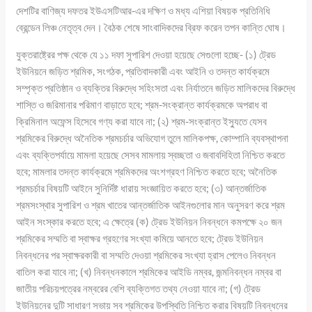
দেশটির বাণিজ্য দফতর ইউএসটিআর-এর দক্ষিণ ও মধ্য এশিয়া বিষয়ক প্রতিনিধি
ব্রেন্ডেন লিঞ্চ নেতৃত্ব দেন। বৈঠক শেষে সাংবাদিকদের ব্রিফ করেন তপন কান্তি ঘোষ।
যুক্তরাষ্ট্রের পক্ষ থেকে যে ১১ দফা সুপারিশ দেওয়া হয়েছে সেগুলো হচ্ছে- (১) ট্রেড
ইউনিয়নে জড়িত শ্রমিক, সংগঠক, প্রতিবাদকারী এবং আইনি ও তদন্ত কার্যক্রমে
সম্পৃক্ত প্রতিষ্ঠান ও ব্যক্তির বিরুদ্ধে সহিংসতা এবং নির্যাতনে জড়িত মালিকদের বিরুদ্ধে
শাস্তি ও জরিমানার পরিমাণ বাড়াতে হবে; শ্রম-সংক্রান্ত কার্যক্রমকে অপরাধ বা
ক্রিমিনাল অফেন্স হিসেবে গণ্য করা যাবে না; (২) শ্রম-সংক্রান্ত ইস্যুতে যেসব
শ্রমিকের বিরুদ্ধে অনৈতিক শ্রমচর্চার অভিযোগ তুলে মালিকপক্ষ, কোম্পানি ব্যবস্থাপনা
এবং ব্যক্তিপর্যায়ে মামলা হয়েছে সেসব মামলায় স্বচ্ছতা ও জবাবদিহিতা নিশ্চিত করতে
হবে; মামলার তদন্ত কার্যক্রমে শ্রমিকদের অংশগ্রহণ নিশ্চিত করতে হবে; অনৈতিক
শ্রমচর্চার বিষয়টি আইনে সুনির্দিষ্ট ধারায় সংজ্ঞায়িত করতে হবে; (৩) আন্তর্জাতিক
শ্রমসংস্থার সুপারিশ ও শ্রম খাতের আন্তর্জাতিক আইনগুলোর মান অনুসরণ করে শ্রম
আইন সংস্কার করতে হবে; এ ক্ষেত্রে (ক) ট্রেড ইউনিয়ন নিবন্ধনে কমপক্ষে ২০ জন
শ্রমিকের সম্মতি বা স্বাক্ষর গ্রহণের সংখ্যা কমিয়ে আনতে হবে; ট্রেড ইউনিয়ন
নিবন্ধনের পর স্বাক্ষরকারী বা সম্মতি দেওয়া শ্রমিকের সংখ্যা হ্রাস পেলেও নিবন্ধন
বাতিল করা যাবে না; (খ) নিবন্ধনকালে শ্রমিকের আইডি নম্বর, জন্মনিবন্ধন নম্বর বা
জাতীয় পরিচয়পত্রের নম্বরের বেশি ব্যক্তিগত তথ্য নেওয়া যাবে না; (গ) ট্রেড
ইউনিয়নের দুটি সাধারণ সভায় সব শ্রমিকের উপস্থিতি নিশ্চিত করার বিষয়টি নিবন্ধনের