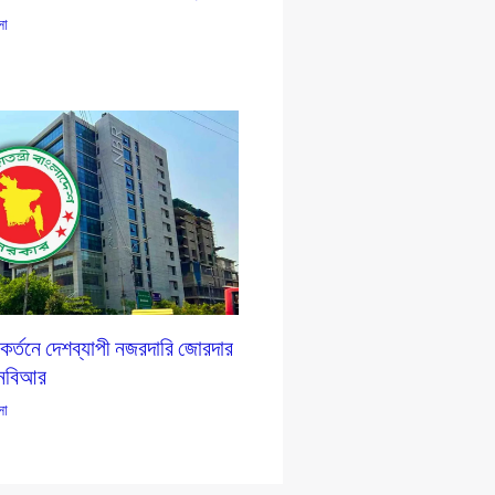
সা
কর্তনে দেশব্যাপী নজরদারি জোরদার
নবিআর
সা