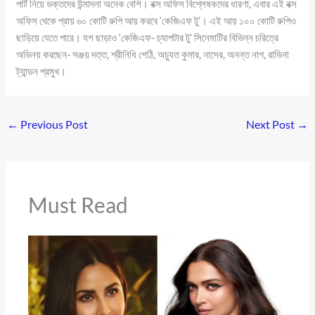
পার্ট নিয়ে ভক্তদের উন্মাদনা অনেক বেশি। বক্স অফিস বিশ্লেষকদের ধারণা, এবার এই বক্স
অফিস থেকে প্রায় ৬০ কোটি রুপি আয় করবে ‘কেজিএফ টু’। এই আয় ১০০ কোটি রুপিও
ছাড়িয়ে যেতে পারে। যশ ছাড়াও ‘কেজিএফ- চ্যাপটার টু’ সিনেমাটির বিভিন্ন চরিত্রে
অভিনয় করছেন- সঞ্জয় দত্ত, শ্রীনিধি শেঠি, অচ্যুত কুমার, নাসের, অনন্ত নাগ, রাভিনা
ট্যান্ডন প্রমুখ।
←
Previous Post
Next Post
→
Must Read