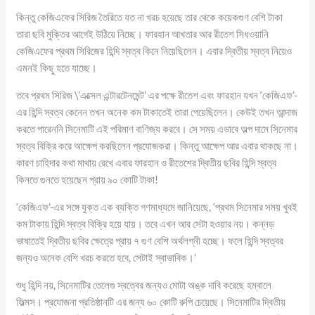
কিন্তু কেজিএফের সিরিজ তৈরিতে যত না খরচ হয়েছে তার থেকে কয়েকগুণ বেশি টাকা
তারা ছবি মুক্তির আগেই উঠিয়ে নিচ্ছে। ফারহান আখতার আর রীতেশ সিধওয়ানি
কেজিএফের প্রথম সিরিজের হিন্দি স্বত্ব কিনে নিয়েছিলেন। এবার দ্বিতীয় স্বত্ব নিয়েও
এমনই কিছু হতে যাচ্ছে।
তবে প্রথম সিরিজ \’এক্সেল এন্টারটেনমেন্ট’ এর পক্ষে রীতেশ এবং ফারহান যখন ‘কেজিএফ’-
এর হিন্দি স্বত্ব কেনেন তখন অনেক কম টাকাতেই তারা পেয়েছিলেন। কেউই তখন আন্দাজ
করতে পারেননি সিনেমাটি এই পরিমাণ বাণিজ্য করবে। সে সময় এভাবে অল্প দামে সিনেমার
স্বত্ব বিক্রি করে আক্ষেপ করছিলেন প্রযোজকরা। কিন্তু আক্ষেপ আর এবার থাকছে না।
কারণ চাহিদার কথা মাথায় রেখে এবার ফারহান ও রীতেশের দ্বিতীয় ছবির হিন্দি স্বত্ব
কিনতে গুনতে হয়েছেন প্রায় ৯০ কোটি টাকা!
‘কেজিএফ’-এর সঙ্গে যুক্ত এক ব্যক্তি গণমাধ্যমে জানিয়েছে, ‘প্রথম সিনেমার সময় খুবই
কম টাকায় হিন্দি স্বত্ব বিক্রি হয়ে যায়। তবে এখন আর সেটা হওয়ার নয়। কন্নড়
ভাষাতেই দ্বিতীয় ছবির ক্ষেত্রে প্রায় ৭ গুণ বেশি অর্থলগ্নী হচ্ছে। ফলে হিন্দি স্বত্বর
জন্যও অনেক বেশি খরচ করতে হবে, সেটাই স্বাভাবিক।’
শুধু হিন্দি নয়, সিনেমাটির তেলেগু স্বত্বের জন্যও মোটা অঙ্ক দাবি করেছে হম্বালে
ফিল্মস। প্রযোজনা প্রতিষ্ঠানটি এর জন্য ৬০ কোটি রুপি চেয়েছে। সিনেমাটির দ্বিতীয়