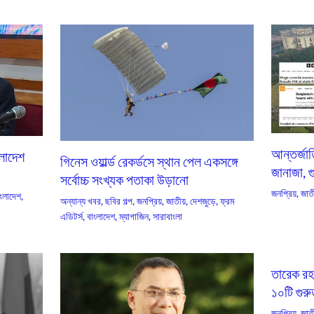
আন্তর্জা
ংলাদেশ
গিনেস ওয়ার্ল্ড রেকর্ডসে স্থান পেল একসঙ্গে
জানাজা, গ
সর্বোচ্চ সংখ্যক পতাকা উড়ানো
জনপ্রিয়
,
জাতী
ংলাদেশ
,
অন্যান্য খবর
,
ছবির গল্প
,
জনপ্রিয়
,
জাতীয়
,
দেশজুড়ে
,
ফ্রম
এডিটর্স
,
বাংলাদেশ
,
ম্যাগাজিন
,
সারাবাংলা
তারেক রহম
১০টি গুরু
জনপ্রিয়
,
জাতী