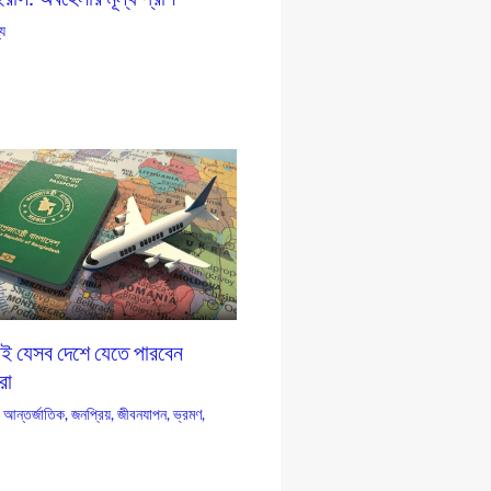
্য
াই যেসব দেশে যেতে পারবেন
রা
,
আন্তর্জাতিক
,
জনপ্রিয়
,
জীবনযাপন
,
ভ্রমণ
,