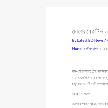
চোখের যে ৫টি লক্
By
Latest BD News
/
Home
জীবনযাপন
চোখে
কম-বেশি সবারই চোখের সমস্যা
এ ক্ষেত্রে নিজের চোখের অবস
চলুন জেনে নেই সেই লক্ষণগুলো 
১) ঝাপসা দেখা:
চোখে ঝাপসা দেখা বা চোখের সাম