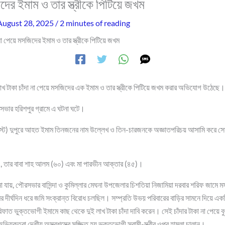
িদের ইমাম ও তার স্ত্রীকে পিটিয়ে জখম
August 28, 2025
/
2 minutes of reading
 না পেয়ে মসজিদের ইমাম ও তার স্ত্রীকে পিটিয়ে জখম
 লাখ টাকা চাঁদা না পেয়ে মসজিদের এক ইমাম ও তার স্ত্রীকে পিটিয়ে জখম করার অভিযোগ উঠেছে।
রসভার হরিশপুর গ্রামে এ ঘটনা ঘটে।
স্ট) দুপুরে আহত ইমাম তিনজনের নাম উল্লেখ ও তিন-চারজনকে অজ্ঞাতপরিচয় আসামি করে সো
, তার বাবা শাহ আলম (৬০) এবং মা পারভীন আক্তার (৪৫)।
না যায়, পৌরসভার বাসিন্দা ও কুমিল্লার মেঘনা উপজেলার চিশতিয়া নিজামিয়া দরবার শরিফ জা
র দীর্ঘদিন ধরে জমি সংক্রান্ত বিরোধ চলছিল। সম্প্রতি উভয় পরিবারের বাড়ির সামনে দিয়ে একটি র
ত ভুক্তভোগী ইমামে কাছ থেকে দুই লাখ টাকা চাঁদা দাবি করেন। সেই চাঁদার টাকা না পেয়ে বুধ
িযুক্তরা দেশীয় অস্ত্রশস্ত্রে সজ্জিত হয় ভুক্তভোগী স্বামী-স্ত্রীর ওপর হামলা চালান।