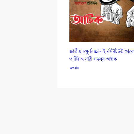
জাতীয় চক্ষু বিজ্ঞান ইনস্টিটিউট থে
পার্টির ৭ নারী সদস্য আটক
অপরাধ