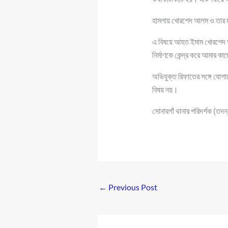
হামলায় খোরশেদ আলম ও তার স্ত্
এ বিষয়ে আহত ইমাম খোরশেদ আল
নির্মাণকে কেন্দ্র করে আমার 
অভিযুক্ত রিফাতের সঙ্গে যোগা
বিষয় নয়।
সোনারগাঁ থানার পরিদর্শক (ত
←
Previous Post