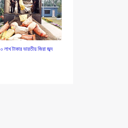
৪০ লাখ টাকার ভারতীয় জিরা জব্দ