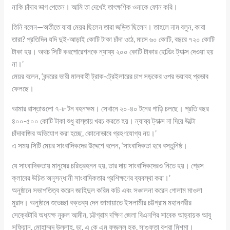
নাকি চাঁদার ভাগ পেতেন। আমি তা দেখেই তাৎক্ষণিক ওনাকে ফোন করি।
তিনি বলেন—অতীতে যারা মেয়র ছিলেন তারা জড়িত ছিলেন। তাহলে নাম বলুন, কারা
তারা? প্রতিদিন যদি দুই-আড়াই কোটি টাকা চাঁদা ওঠে, মাসে ৬০ কোটি, বছরে ৭২০ কোটি
টাকা হয়। অথচ সিটি করপোরেশনকে ন্যায্য ২০০ কোটি টাকার হোল্ডিং ট্যাক্স দেওয়া হয়
না।’
মেয়র বলেন, ‘বন্দরের ভারী মালবাহী ট্রাক-ট্রেইলারের চাপ সড়কের ওপর ভয়াবহ প্রভাব
ফেলছে।
আমার রাস্তাগুলো ৭-৮ টন বহনক্ষম। সেখানে ২০-৪০ টনের গাড়ি চলছে। প্রতি বছর
৪০০-৫০০ কোটি টাকা শুধু রাস্তায় খরচ করতে হয়। ন্যায্য ট্যাক্স না দিয়ে উল্টো
চাঁদাবাজির অভিযোগ করা হচ্ছে, কোনোভাবে গ্রহণযোগ্য নয়।’
এ সময় সিটি মেয়র সাংবাদিকদের উদ্দেশে বলেন, ‘সাংবাদিকতা হবে বস্তুনিষ্ঠ।
যে সাংবাদিকতায় মানুষের চরিত্রহনন হয়, তার দায় সাংবাদিকদেরও নিতে হয়। প্রেস
ক্লাবের উচিত অনুসন্ধানী সাংবাদিকতার প্রশিক্ষণের ব্যবস্থা করা।’
অনুষ্ঠানে সভাপতিত্ব করেন জাহিদুল করিম কচি এবং সঞ্চালনা করেন গোলাম মাওলা
মুরাদ। অনুষ্ঠানে শুভেচ্ছা বক্তব্য দেন জামায়াতে ইসলামীর চট্টগ্রাম মহানগরীর
সেক্রেটারি অধ্যক্ষ নুরুল আমীন, চট্টগ্রাম দক্ষিণ জেলা বিএনপির সাবেক আহ্বায়ক আবু
সুফিয়ান, মোহাম্মদ উল্লাহ, ডা. এ কে এম ফজলুল হক, সাগুফতা বুশরা মিশমা।