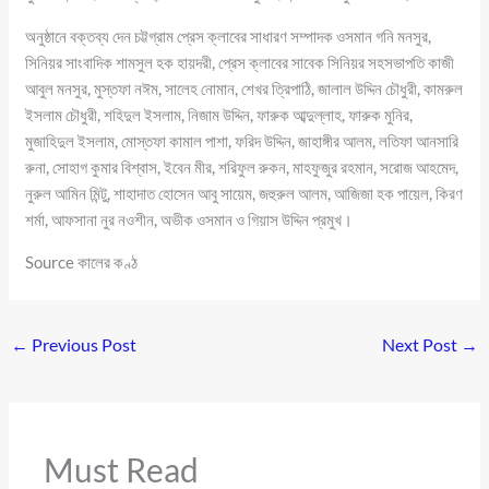
অনুষ্ঠানে বক্তব্য দেন চট্টগ্রাম প্রেস ক্লাবের সাধারণ সম্পাদক ওসমান গনি মনসুর,
সিনিয়র সাংবাদিক শামসুল হক হায়দরী, প্রেস ক্লাবের সাবেক সিনিয়র সহসভাপতি কাজী
আবুল মনসুর, মুস্তফা নঈম, সালেহ নোমান, শেখর ত্রিপাঠি, জালাল উদ্দিন চৌধুরী, কামরুল
ইসলাম চৌধুরী, শহিদুল ইসলাম, নিজাম উদ্দিন, ফারুক আব্দুল্লাহ, ফারুক মুনির,
মুজাহিদুল ইসলাম, মোস্তফা কামাল পাশা, ফরিদ উদ্দিন, জাহাঙ্গীর আলম, লতিফা আনসারি
রুনা, সোহাগ কুমার বিশ্বাস, ইবেন মীর, শরিফুল রুকন, মাহফুজুর রহমান, সরোজ আহমেদ,
নুরুল আমিন মিন্টু, শাহাদাত হোসেন আবু সায়েম, জহুরুল আলম, আজিজা হক পায়েল, কিরণ
শর্মা, আফসানা নুর নওশীন, অভীক ওসমান ও গিয়াস উদ্দিন প্রমুখ।
Source কালের কণ্ঠ
←
Previous Post
Next Post
→
Must Read