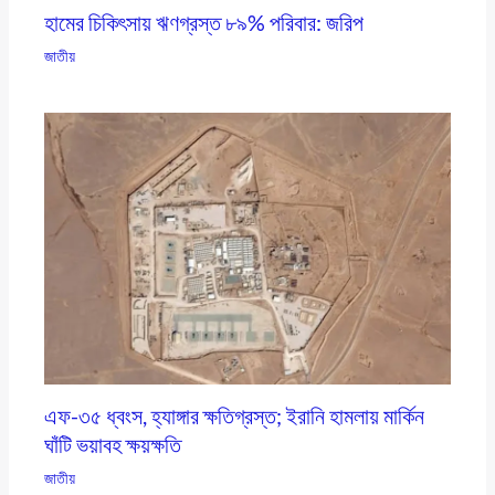
হামের চিকিৎসায় ঋণগ্রস্ত ৮৯% পরিবার: জরিপ
জাতীয়
এফ-৩৫ ধ্বংস, হ্যাঙ্গার ক্ষতিগ্রস্ত; ইরানি হামলায় মার্কিন
ঘাঁটি ভয়াবহ ক্ষয়ক্ষতি
জাতীয়