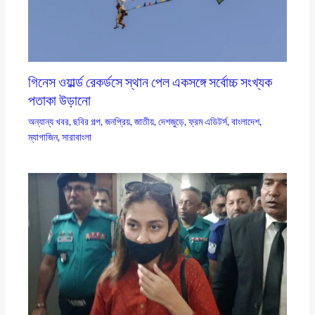
গিনেস ওয়ার্ল্ড রেকর্ডসে স্থান পেল একসঙ্গে সর্বোচ্চ সংখ্যক
পতাকা উড়ানো
অন্যান্য খবর
,
ছবির গল্প
,
জনপ্রিয়
,
জাতীয়
,
দেশজুড়ে
,
ফ্রম এডিটর্স
,
বাংলাদেশ
,
ম্যাগাজিন
,
সারাবাংলা