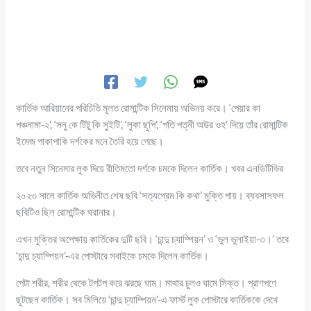
কার্তিক আরিয়ানের পরিচিতি মূলত রোমান্টিক সিনেমায় অভিনয় করে। ‘পেয়ার কা
পঞ্চনামা-২’, ‘সনু কে টিটু কি সুইটি’, ‘লুকা ছুপি’, ‘পতি পত্নী অউর ওহ’ দিয়ে তাঁর রোমান্টিক
ইমেজ পাকাপাকি দর্শকের মনে তৈরি হয়ে গেছে।
তবে নতুন সিনেমার লুক দিয়ে রীতিমতো দর্শকে চমকে দিলেন কার্তিক। খবর এনডিটিভির
২০২৩ সালে কার্তিক অভিনীত শেষ ছবি ‘সত্যপ্রেম কি কথা’ মুক্তি পায়। ব্যবসাসফল
ছবিটিও ছিল রোমান্টিক ঘরানার।
এখন মুক্তির অপেক্ষায় কার্তিকের দুটি ছবি। ‘চান্দু চ্যাম্পিয়ন’ ও ‘ভুল ভুলাইয়া-৩।’ তবে
‘চান্দু চ্যাম্পিয়ন’-এর পোস্টারে সবাইকে চমকে দিলেন কার্তিক।
পেটা শরীর, শরীর থেকে টপটপ করে ঝরছে ঘাম। মাথার চুলও ঘামে সিক্ত। প্রাণপণে
ছুটছেন কার্তিক। সব মিলিয়ে ‘চান্দু চ্যাম্পিয়ন’-এ ফার্স্ট লুক পোস্টারে কার্তিককে দেখে