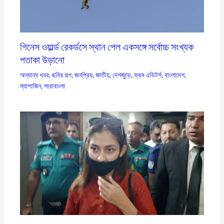
গিনেস ওয়ার্ল্ড রেকর্ডসে স্থান পেল একসঙ্গে সর্বোচ্চ সংখ্যক
পতাকা উড়ানো
অন্যান্য খবর
,
ছবির গল্প
,
জনপ্রিয়
,
জাতীয়
,
দেশজুড়ে
,
ফ্রম এডিটর্স
,
বাংলাদেশ
,
ম্যাগাজিন
,
সারাবাংলা