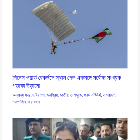
গিনেস ওয়ার্ল্ড রেকর্ডসে স্থান পেল একসঙ্গে সর্বোচ্চ সংখ্যক
পতাকা উড়ানো
অন্যান্য খবর
,
ছবির গল্প
,
জনপ্রিয়
,
জাতীয়
,
দেশজুড়ে
,
ফ্রম এডিটর্স
,
বাংলাদেশ
,
ম্যাগাজিন
,
সারাবাংলা