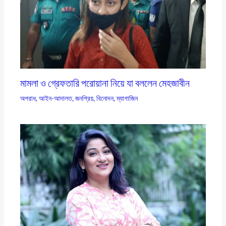
মামলা ও গ্রেফতারি পরোয়ানা নিয়ে যা বললেন মেহজাবীন
অপরাধ
,
আইন-আদালত
,
জনপ্রিয়
,
বিনোদন
,
ম্যাগাজিন