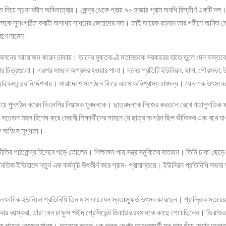
ে নিয়ে সূচনা ঘটান অভিযাত্রার। কেন্দ্র থেকে প্রায় ৭০ হাজার গ্রাম অবধি বিস্তীর্ণ একটি দল।
ই দলকে সুসংগঠিত করাটা অসাধ্য সাধনের জেহাদের মত। তাই তারেক রহমান তার গহীনে অমিত তেজ
রণে নামেন।
্মেলনের আয়োজন করেন ঢাকায়। তাদের মুক্তকণ্ঠ মতামতকে সরকারের হাতে তুলে দেন বাস্তব
তার চিত্রগুলো। এরপর সামনে অগ্রসর হওয়ার পালা। দলের প্রতিটি ইউনিয়ন, থানা, পৌরসভা, উ
য় হাইকমান্ডের নির্দেশনায়। সারাদেশে সংগঠনে ফিরে আসে অবিশ্বাস্য চাঞ্চল্য। যেন এক উৎ
ুচিয়ে পুনর্গঠন করেন বিএনপির নিয়ামক যুবদলকে। ছাত্রদলকে নিজের করতলে রেখে গতানুগতিক ফরম
তন মহল বিশেষ করে মেধাবী শিক্ষার্থীদের সামনে যে ছাত্র সংগঠন ছিল ভীতিকর এবং বখে যা
 অহিংস মুগ্ধতা।
ির পাঠকেন্দ্র হিসেবে গড়ে তোলেন। শিক্ষাঙ্গন পায় সন্ত্রাসমুক্তির বাতায়ন। তিনি ঢাকা ছেড়
ৈতিক ইতিহাসে নতুন এক কর্মসূচি উৎকীর্ণ করে গ্রাম- গ্রামান্তরে। ইউনিয়ন প্রতিনিধি সভ
 লক্ষাধিক ইউনিয়ন প্রতিনিধি তিন মাস ধরে যেন স্বতঃস্ফূর্ত উৎসব করেছেন। প্রান্তিক স্তরের ম
য়স্করা, তাঁরা যেন চাক্ষুস শহীদ প্রেসিডেন্ট জিয়াউর রহমানকে কাছে পেয়েছিলেন। জিয়াউর
 পড়েন বেশুমার মানুষ। অনেকে তাকে এক পলক দেখার অতলস্পর্শী সুখ আর ছুঁয়ে দেয়ার অভাব