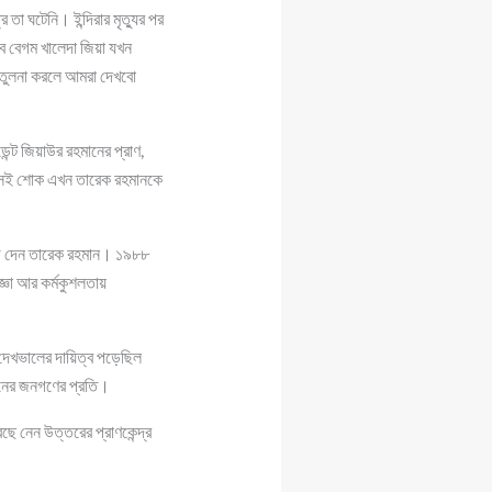
তা ঘটেনি। ইন্দিরার মৃত্যুর পর
েবে বেগম খালেদা জিয়া যখন
। তুলনা করলে আমরা দেখবো
ন্ট জিয়াউর রহমানের প্রাণ,
। সেই শোক এখন তারেক রহমানকে
খড়ি দেন তারেক রহমান। ১৯৮৮
্ঞা আর কর্মকুশলতায়
দেখভালের দায়িত্ব পড়েছিল
সনের জনগণের প্রতি।
 নেন উত্তরের প্রাণকেন্দ্র