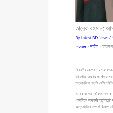
তারেক রহমান: আগা
By
Latest BD News
/
Home
জাতীয়
তারেক র
বিএনপির ভারপ্রাপ্ত চেয়ারম্য
রাষ্ট্রপতি জিয়াউর রহমান ও স
তারেক জিয়া নামেই বেশি পরিচ
তারেক রহমান সেন্ট জোসেফ কলে
পরবর্তীতে আদমজী ক্যান্টনমেন
আন্তর্জাতিক সম্পর্ক বিভাগে ভ