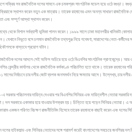
দেশে সক্রিয় সব রাজনৈতিক দলের সামনে এক চমকপ্রদ সাংগঠনিক মডেল হয়ে ওঠে বগুড়া। বগুড়
প্রক্রিয়াকে স্থাপন করেন নতুন এক মাত্রায়। তারেক রহমানের এমন অনন্য সাধারণ রাজনৈতিক 
রতা এবং সম্পূর্ণ আস্থা স্থাপন করেন।
েপথ্যে থেকে বিশাল সর্বব্যাপী ভূমিকা পালন করেন। ১৯৯৯ সালে ঢাকা মহানগরীর খানিকটা কোলাহ
 যেখানে নিভৃতে বসে চলমান রাজনৈতিক তথ্যপুঞ্জ নিয়ে গবেষণা, সারাদেশের নেতা-কর্মীদের স
কর্মকৌশলকে বাস্তবে প্রয়োগ ঘটান।
ড় রাজনৈতিক দলের আদলে সেই অফিস অচিরে হয়ে ওঠে বিএনপির সাংগঠনিক প্রাণকেন্দ্রে। আর ওদ
এনপির কেন্দ্রীয় কার্যালয় থেকে রাজনৈতিক কর্মকাণ্ড পরিচালিত হতে থাকে। তারেক রহমানের পর
২০০১ সালের নির্বাচনে চার দলীয় জোট ব্যপক জনসমর্থন নিয়ে ক্ষমতায় আসে। উল্লেখ্য, চার দলী
সরকার পরিচালনার দায়িত্ব দেওয়ার পর বিএনপির সিনিয়র এবং দায়িত্বশীল নেতারা সরকারি দ
াটা। দল সরকারে একাকার হয়ে যাওয়ার উপক্রম হয়। চিন্তিত হয়ে পড়েন সিনিয়র নেতারা। এ 
রণী ফোরাম একজন পরিণত বিচক্ষণ রাজনীতিবিদ হিসেবে তারেক রহমানকে বাছাই করেন এবং দলের সিন
ন দলের হাইকমান্ড এবং সিনিয়র নেতাদের সঙ্গে পরামর্শ করেই বাংলাদেশের সবচেয়ে জনপ্রিয় দল