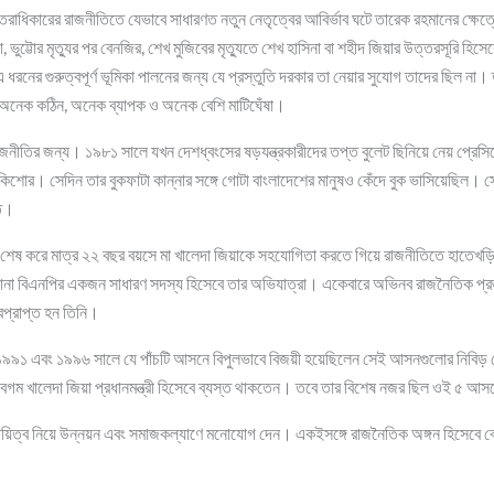
রাধিকারের রাজনীতিতে যেভাবে সাধারণত নতুন নেতৃত্বের আবির্ভাব ঘটে তারেক রহমানের ক্ষেত্রে 
া, ভুট্টোর মৃত্যুর পর বেনজির, শেখ মুজিবের মৃত্যুতে শেখ হাসিনা বা শহীদ জিয়ার উত্তরসূরি হিস
নের গুরুত্বপূর্ণ ভূমিকা পালনের জন্য যে প্রস্তুতি দরকার তা নেয়ার সুযোগ তাদের ছিল না
ল অনেক কঠিন, অনেক ব্যাপক ও অনেক বেশি মাটিঘেঁষা।
জনীতির জন্য। ১৯৮১ সালে যখন দেশধ্বংসের ষড়যন্ত্রকারীদের তপ্ত বুলেট ছিনিয়ে নেয় প্রেসিডে
িশোর। সেদিন তার বুকফাটা কান্নার সঙ্গে গোটা বাংলাদেশের মানুষও কেঁদে বুক ভাসিয়েছিল
তি।
ড়া শেষ করে মাত্র ২২ বছর বয়সে মা খালেদা জিয়াকে সহযোগিতা করতে গিয়ে রাজনীতিতে হাতে
 থানা বিএনপির একজন সাধারণ সদস্য হিসেবে তার অভিযাত্রা। একেবারে অভিনব রাজনৈতিক প্রজ
্বপ্রাপ্ত হন তিনি।
 ১৯৯১ এবং ১৯৯৬ সালে যে পাঁচটি আসনে বিপুলভাবে বিজয়ী হয়েছিলেন সেই আসনগুলোর নিবিড় 
গম খালেদা জিয়া প্রধানমন্ত্রী হিসেবে ব্যস্ত থাকতেন। তবে তার বিশেষ নজর ছিল ওই ৫ আ
িত্ব নিয়ে উন্নয়ন এবং সমাজকল্যাণে মনোযোগ দেন। একইসঙ্গে রাজনৈতিক অঙ্গন হিসেবে বেছে