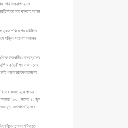
ায় তিনি বিএনপিসহ সব
জোতির্ময়তা আর দক্ষতায় দলের
ল মুক্ত পরিবেশের বনানীতে
ঙ্গে সক্রিয় সংযোগ স্থাপন
িকে রাজধানীর কেন্দ্রস্থলের
িকল্পিত কর্মকৌশল এবং দলের
য় জোট গঠনে তারেক রহমানের
ায়িত্বে ব্যস্ত হয়ে পড়েন।
অবস্থায় ২০০২ সালের ২২ জুন
িয়র যুগ্ম-মহাসচিব হিসেবে
 বিএনপিকে তৃণমূল শক্তিতে