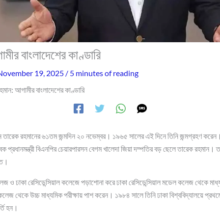
মীর বাংলাদেশের কাণ্ডারি
November 19, 2025
/
5 minutes of reading
হমান: আগামীর বাংলাদেশের কাণ্ডারি
ান তারেক রহমানের ৬১তম জন্মদিন ২০ নভেম্বর। ১৯৬৫ সালের এই দিনে তিনি জন্মগ্রহণ করেন। 
াবেক প্রধানমন্ত্রী বিএনপির চেয়ারপারসন বেগম খালেদা জিয়া দম্পতির বড় ছেলে তারেক রহমান। 
িত।
জ ও ঢাকা রেসিডেন্সিয়াল কলেজে পড়াশোনা করে ঢাকা রেসিডেন্সিয়াল মডেল কলেজ থেকে মাধ্যম
্ট কলেজ থেকে উচ্চ মাধ্যমিক পরীক্ষায় পাশ করেন। ১৯৮৪ সালে তিনি ঢাকা বিশ্ববিদ্যালয়ে প্র
র্তি হন।