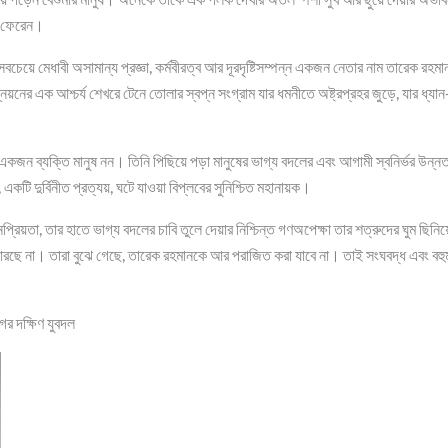
ে ফেরেন।
বচেয়ে মেধাবী অসামান্য প্রজ্ঞা, কর্মবীরত্ব আর দূরদৃষ্টিসম্পন্ন একজন নেতার নাম তারেক রহমা
য়নের এক আশ্চর্য শেখরে টেনে তোলার স্বপ্ন সংগ্রাম যার ধমনীতে অষ্ট্রপ্রহর জুড়ে, যার ধ্যান
জন ব্যক্তি মানুষ নন। তিনি পিছিয়ে পড়া মানুষের ভাগ্য বদলের এবং আগামী স্বনির্ভর উন্নত
একটি দুর্বিনীত প্রত্যয়, ঘটে যাওয়া বিপ্লবের সুনিশ্চিত মহানায়ক।
রিয়তা, তার হাতে ভাগ্য বদলের চাবি তুলে দেয়ার নিশ্চিন্ত গণঅপেক্ষা তার শত্রুদের ঘুম ছিন
ারছে না। তারা বুঝে গেছে, তারেক রহমানকে আর পরাজিত করা যাবে না। তাই সংঘবদ্ধ এবং বহুমা
গর দক্ষিণ যুবদল