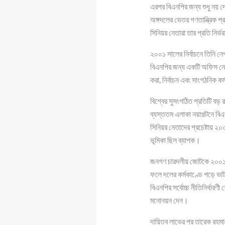
এরপর বিএনপির জন্য শুধু নয় 
অঙ্গদলের ভেতর গণতান্ত্রিক 
সিনিয়র নেতারা তার প্রতি নির্ভ
২০০১ সালের নির্বাচনে তিনি ন
বিএনপির জন্য একটি অফিস নেন।
করা, নির্বাচন এবং সাংগঠনিক 
বিশ্বের সুসংগঠিত প্রতিটি ব
ব্যস্ততম এলাকা নয়াপল্টনে বি
সিনিয়র নেতাদের প্রচেষ্টায় 
ভূমিকা ছিল ব্যাপক।
জনগণ চারদলীয় জোটকে ২০০১-এ 
ফলে দলের কর্মকাণ্ডে পড়ে ভ
বিএনপির সর্বোচ্চ নীতিনির্ধা
মনোনয়ন দেন।
দায়িত্ব লাভের পর তারেক রহমা