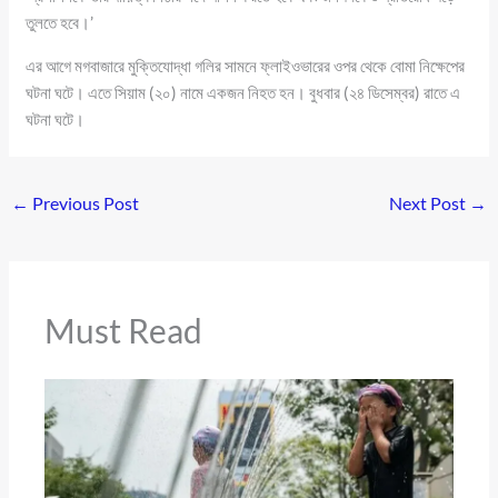
তুলতে হবে।’
এর আগে মগবাজারে মুক্তিযোদ্ধা গলির সামনে ফ্লাইওভারের ওপর থেকে বোমা নিক্ষেপের
ঘটনা ঘটে। এতে সিয়াম (২০) নামে একজন নিহত হন। বুধবার (২৪ ডিসেম্বর) রাতে এ
ঘটনা ঘটে।
←
Previous Post
Next Post
→
Must Read