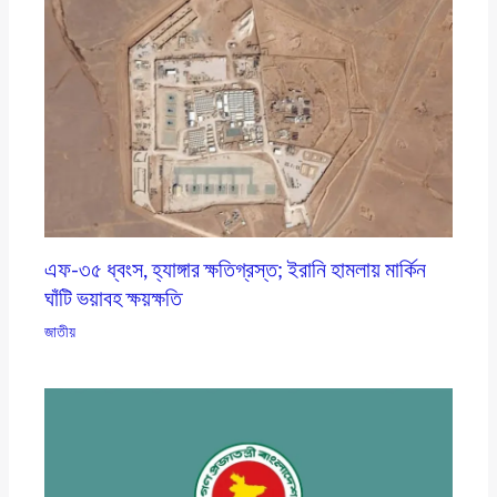
এফ-৩৫ ধ্বংস, হ্যাঙ্গার ক্ষতিগ্রস্ত; ইরানি হামলায় মার্কিন
ঘাঁটি ভয়াবহ ক্ষয়ক্ষতি
জাতীয়