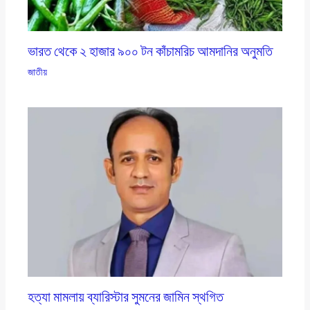
ভারত থেকে ২ হাজার ৯০০ টন কাঁচামরিচ আমদানির অনুমতি
জাতীয়
হত্যা মামলায় ব্যারিস্টার সুমনের জামিন স্থগিত