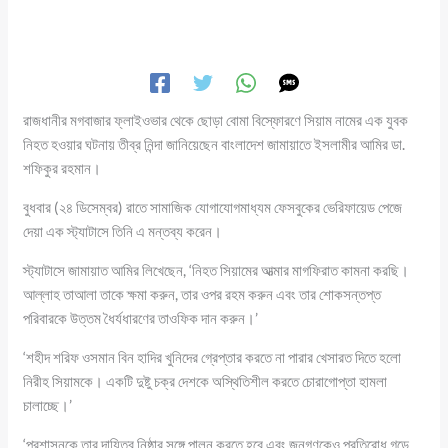
রাজধানীর মগবাজার ফ্লাইওভার থেকে ছোড়া বোমা বিস্ফোরণে সিয়াম নামের এক যুবক
নিহত হওয়ার ঘটনায় তীব্র নিন্দা জানিয়েছেন বাংলাদেশ জামায়াতে ইসলামীর আমির ডা.
শফিকুর রহমান।
বুধবার (২৪ ডিসেম্বর) রাতে সামাজিক যোগাযোগমাধ্যম ফেসবুকের ভেরিফায়েড পেজে
দেয়া এক স্ট্যাটাসে তিনি এ মন্তব্য করেন।
স্ট্যাটাসে জামায়াত আমির লিখেছেন, ‘নিহত সিয়ামের আত্মার মাগফিরাত কামনা করছি।
আল্লাহ তাআলা তাকে ক্ষমা করুন, তার ওপর রহম করুন এবং তার শোকসন্তপ্ত
পরিবারকে উত্তম ধৈর্যধারণের তাওফিক দান করুন।’
‘শহীদ শরিফ ওসমান বিন হাদির খুনিদের গ্রেপ্তার করতে না পারার খেসারত দিতে হলো
নিরীহ সিয়ামকে। একটি দুষ্টু চক্র দেশকে অস্থিতিশীল করতে চোরাগোপ্তা হামলা
চালাচ্ছে।’
‘প্রশাসনকে তার দায়িত্ব নিষ্ঠার সঙ্গে পালন করতে হবে এবং জনগণকেও প্রতিরোধ গড়ে