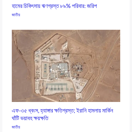
হামের চিকিৎসায় ঋণগ্রস্ত ৮৯% পরিবার: জরিপ
জাতীয়
এফ-৩৫ ধ্বংস, হ্যাঙ্গার ক্ষতিগ্রস্ত; ইরানি হামলায় মার্কিন
ঘাঁটি ভয়াবহ ক্ষয়ক্ষতি
জাতীয়