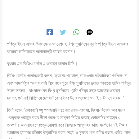
পবিত্র ঈদুল আজহা উপলক্ষে বাংলাদেশসহ বিশ্ব মুসলিমের প্রতি পবিত্র ঈদুল আজহার
শুভেচ্ছা জানিয়েছেন প্রধানমন্ত্রী তারেক রহমান।
বুধবার এক ভিডিও বার্তায় এ শুভেচ্ছা জানান তিনি।
ভিডিও বার্তায় প্রধানমন্ত্রী বলেন, ‘ত্যাগের পরাকাষ্ঠা, তাকওয়ার মহিমান্বিত পথনির্দেশনা
এবং আত্মশুদ্ধির অনন্য বার্তা নিয়ে বছর ঘুরে বিশ্ব মুসলিমের দুয়ারে আবারো হাজির পবিত্র
ঈদুল আজহা। বাংলাদেশসহ বিশ্ব মুসলিমের প্রতি পবিত্র ঈদুল আজহার শুভেচ্ছা।
দলমত, ধর্ম-বর্ণ নির্বিশেষে দেশবাসীকে পবিত্র ঈদের শুভেচ্ছা জানাই। ঈদ মোবারক।’
তিনি বলেন, ‘কোরবানি শুধু পশু জবাই নয়; বরং লোভ-লালসা, হিংসা-বিদ্বেষ আর মনের
পশুত্বকে পরাভূত করার দীক্ষা গ্রহণের মধ্যেই নিহিত রয়েছে কোরবানির মাহাত্ম্য ও
তাৎপর্য। আল্লাহর শ্রেষ্ঠত্ব ঘোষণা করে নিজেকে আল্লাহর কাছে সমর্পণের এই উৎসব
আমাদের ত্যাগের মহিমায় উদ্ভাসিত করবে, সত্য ও সুন্দরের পথে ধাবিত করবে, এটিই হোক