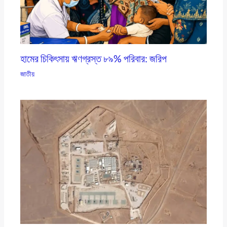
হামের চিকিৎসায় ঋণগ্রস্ত ৮৯% পরিবার: জরিপ
জাতীয়